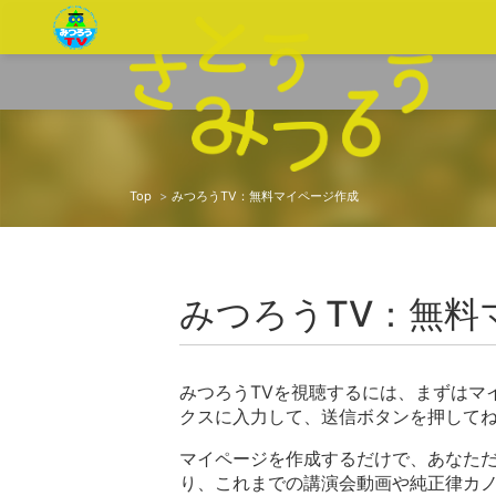
Top
みつろうTV：無料マイページ作成
みつろうTV：無料
みつろうTVを視聴するには、まずはマ
クスに入力して、送信ボタンを押して
マイページを作成するだけで、あなた
り、これまでの講演会動画や純正律カ