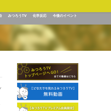
動
みつろうTV
化学反応
今後のイベント
ッ
た