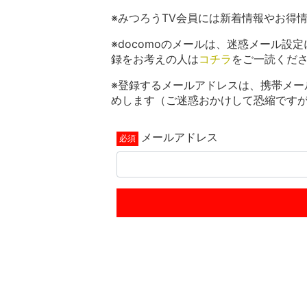
※みつろうTV会員には新着情報やお得
※docomoのメールは、迷惑メール設
録をお考えの人は
コチラ
をご一読くだ
※登録するメールアドレスは、携帯メール
めします（ご迷惑おかけして恐縮です
メールアドレス