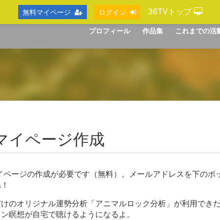
36TVトップ
無料マイページ
ログイン
プロフィール
作品集
これまでの活
マイページ作成
イページの作成が必要です（無料）。メールアドレスを下のボ
ね！
だけのオリジナル運勢分析「アニマルロック分析」が利用でき
ノン瞑想が自宅で聴けるようになるよ。