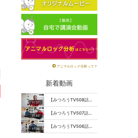
アニマルロック分析って？
新着動画
【みつろうTV508話】さとうみつろう『サトレル男塾』編④「“毎日”が変わります。楽しく」
11:37
【みつろうTV507話】さとうみつろう『サトレル男塾』編③「快楽は“自分のカラダの内側”にしかない」
11:43
【みつろうTV506話】さとうみつろう『サトレル男塾』編②「不思議な棒をお尻に…」
11:39