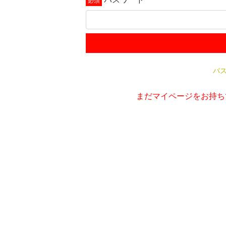
パ
まだマイページをお持ち