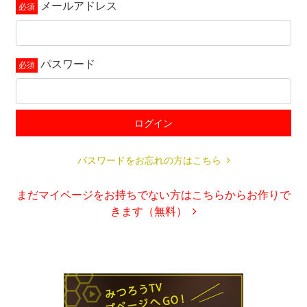
メールアドレス
パスワード
ログイン
パスワードをお忘れの方はこちら
まだマイページをお持ちでない方はこちらからお作りで
きます（無料）