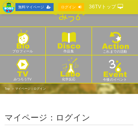
36TVトップ
無料マイページ
ログイン
プロフィール
作品集
これまでの活動
みつろうTV
化学反応
今後のイベント
Top
マイページ：ログイン
マイページ：ログイン