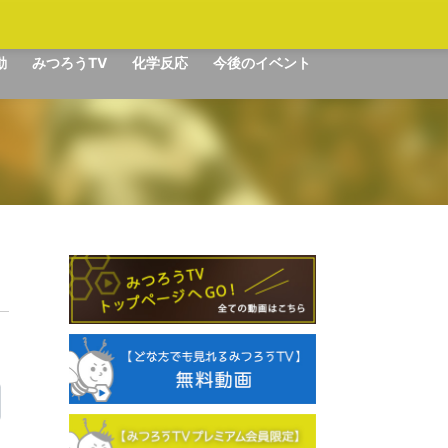
動
みつろうTV
化学反応
今後のイベント