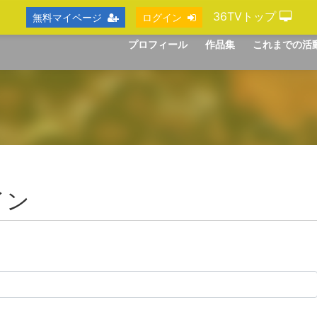
36TVトップ
無料マイページ
ログイン
プロフィール
作品集
これまでの活
イン