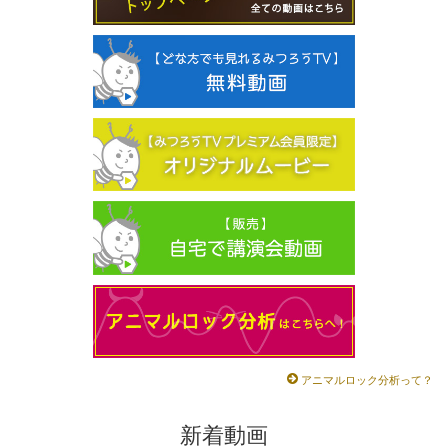
アニマルロック分析って？
新着動画