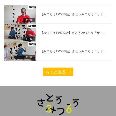
【みつろうTV508話】さとうみつろう『サトレル男塾』編④「“毎日”が変わります。楽しく」
11:37
【みつろうTV507話】さとうみつろう『サトレル男塾』編③「快楽は“自分のカラダの内側”にしかない」
11:43
【みつろうTV506話】さとうみつろう『サトレル男塾』編②「不思議な棒をお尻に…」
11:39
もっと見る