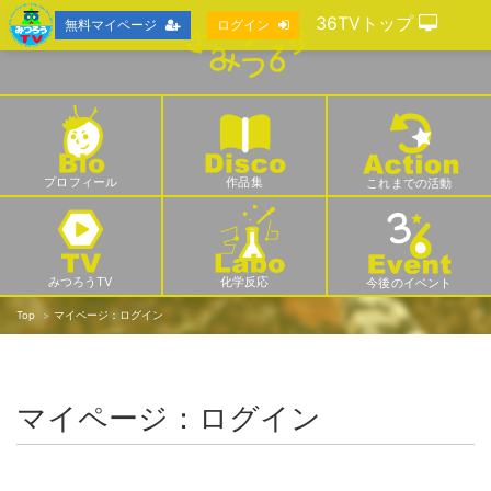
36TVトップ
無料マイページ
ログイン
プロフィール
作品集
これまでの活動
みつろうTV
化学反応
今後のイベント
Top
マイページ：ログイン
マイページ：ログイン