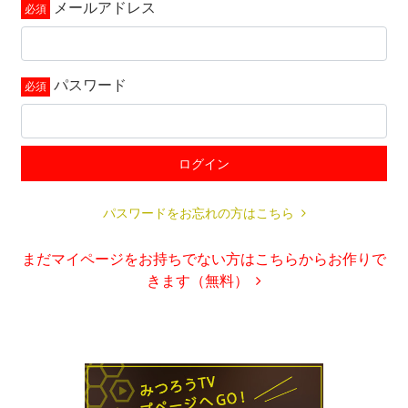
メールアドレス
パスワード
ログイン
パスワードをお忘れの方はこちら
まだマイページをお持ちでない方はこちらからお作りで
きます（無料）