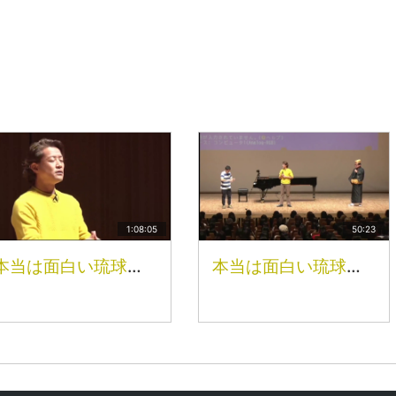
1:08:05
50:23
本当は面白い琉球の歴史（２／３）
本当は面白い琉球の歴史（３／３）