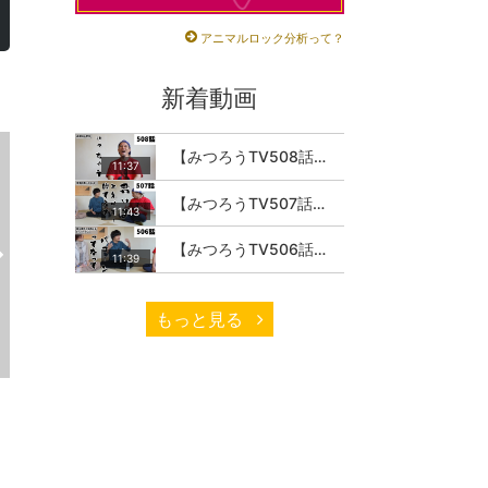
アニマルロック分析って？
新着動画
【みつろうTV508話】さとうみつろう『サトレル男塾』編④「“毎日”が変わります。楽しく」
11:37
【みつろうTV507話】さとうみつろう『サトレル男塾』編③「快楽は“自分のカラダの内側”にしかない」
11:43
【みつろうTV506話】さとうみつろう『サトレル男塾』編②「不思議な棒をお尻に…」
11:39
11:50
【みつろうTV505話】さとうみつろう『サトレル男塾』編①「“快感不足”のこの世の中…悟ってみたいと思いませんか？」
もっと見る
月額会員様 見放題
月額会員様 見放題