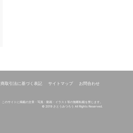
定商取引法に基づく表記
サイトマップ
お問合わせ
このサイトに掲載の文章・写真・動画・イラスト等の無断転載を禁じます。
© 2019 さとうみつろう All Rights Reserved.