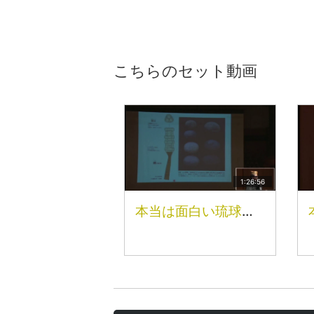
こちらのセット動画
1:26:56
本当は面白い琉球の歴史（１／３）