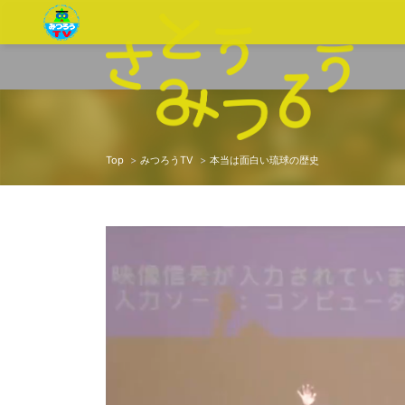
Top
みつろうTV
本当は面白い琉球の歴史