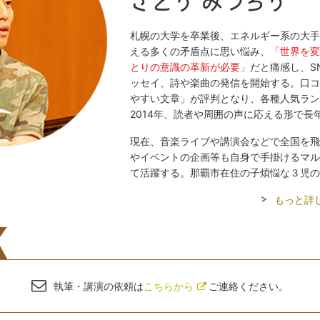
さとう みつろう
札幌の大学を卒業後、エネルギー系の大手
える多くの矛盾点に思い悩み、
「世界を変
とりの意識の革新が必要」
だと痛感し、S
ッセイ、詩や楽曲の発信を開始する。口コ
やすい文章」が評判となり、各種人気ラン
2014年、読者や周囲の声に応える形で長
現在、音楽ライブや講演会などで全国を飛
やイベントの企画等も自身で手掛けるマル
て活躍する。那覇市在住の子煩悩な３児の
もっと詳
K
執筆・講演の依頼は
こちらから
ご連絡ください。