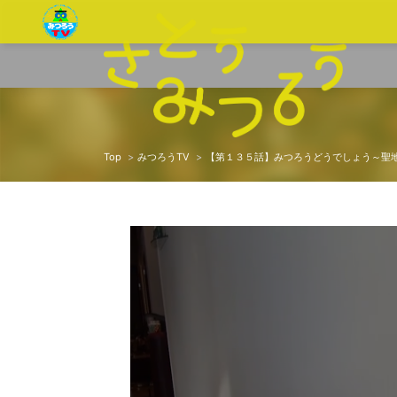
Top
みつろうTV
【第１３５話】みつろうどうでしょう～聖地巡