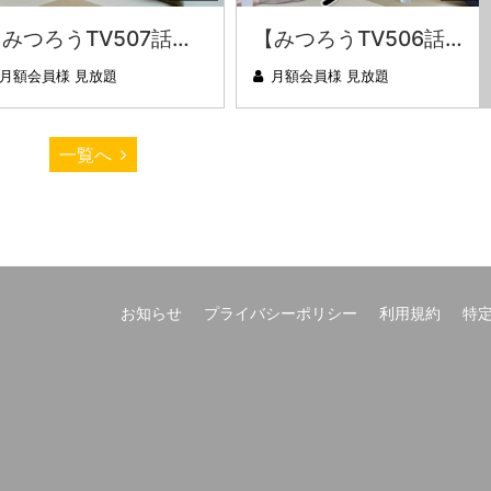
【みつろうTV507話】さとうみつろう『サトレル男塾』編③「快楽は“自分のカラダの内側”にしかない」
【みつろうTV506話】さとうみつろう『サトレル男塾』編②「不思議な棒をお尻に…」
月額会員様 見放題
月額会員様 見放題
一覧へ
お知らせ
プライバシーポリシー
利用規約
特