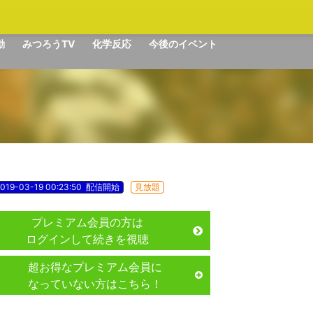
動
みつろうTV
化学反応
今後のイベント
019-03-19 00:23:50
配信開始
見放題
プレミアム会員の方は
ログインして続きを視聴
超お得なプレミアム会員に
なっていない方はこちら！