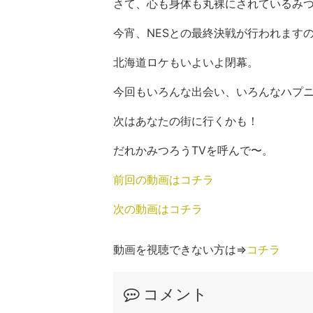
さて、心も身体も丸裸にされているみ
今宵、NESとの最終決戦が行われます
北海道ロケもいよいよ閉幕。
今回もいろんな出会い、いろんなハプ
次はあなたの街に行くかも！
だれかみつろうTVを呼んで〜。
前回の動画はコチラ
次の動画はコチラ
動画を視聴できない方は⇒
コチラ
コメント