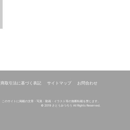
【みつろうTV505話】さとうみつろう『サトレル男塾』編①「“快感不足”のこの世の中…悟ってみたいと思いませんか？」
月額会員様 見放題
月額会員様 見放題
定商取引法に基づく表記
サイトマップ
お問合わせ
このサイトに掲載の文章・写真・動画・イラスト等の無断転載を禁じます。
© 2019 さとうみつろう All Rights Reserved.