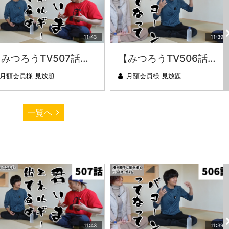
11:43
11:39
【みつろうTV507話】さとうみつろう『サトレル男塾』編③「快楽は“自分のカラダの内側”にしかない」
【みつろうTV506話】さとうみつろう『サトレル男塾』編②「不思議な棒をお尻に…」
月額会員様 見放題
月額会員様 見放題
一覧へ
11:43
11:39