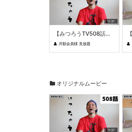
11:37
【みつろうTV508話】さとうみつろう『サトレル男塾』編④「“毎日”が変わります。楽しく」
月額会員様 見放題
オリジナルムービー
11:37