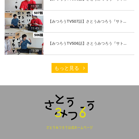
11:37
【みつろうTV507話】さとうみつろう『サトレル男塾』編③「快楽は“自分のカラダの内側”にしかない」
11:43
【みつろうTV506話】さとうみつろう『サトレル男塾』編②「不思議な棒をお尻に…」
11:39
もっと見る
さとうみつろう公式ホームページ