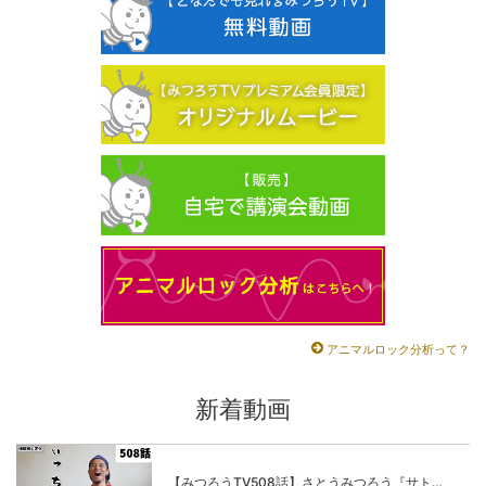
アニマルロック分析って？
新着動画
【みつろうTV508話】さとうみつろう『サトレル男塾』編④「“毎日”が変わります。楽しく」