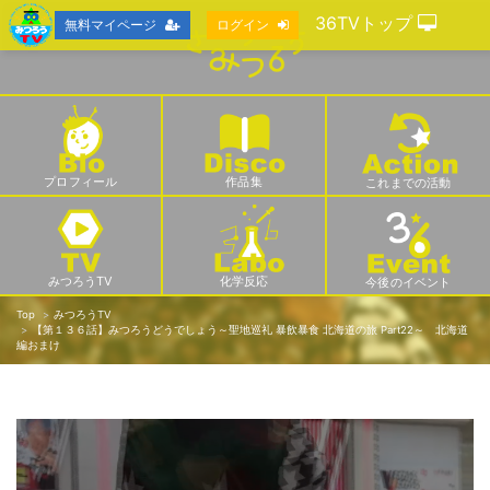
36TVトップ
無料マイページ
ログイン
プロフィール
作品集
これまでの活動
みつろうTV
化学反応
今後のイベント
Top
みつろうTV
【第１３６話】みつろうどうでしょう～聖地巡礼 暴飲暴食 北海道の旅 Part22～ 北海道
編おまけ