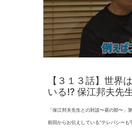
【３１３話】世界
いる!? 保江邦夫先
「保江邦夫先生との対談〜昼の部〜」
前回からお伝えしている“テレパシーも