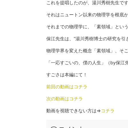
これを提唱したのが、湯川秀樹先生で
それはニュートン以来の物理学を根底か
それまでの物理学に、「素領域」とい
保江先生は、“湯川秀樹博士の研究を引
物理学界を変えた概念「素領域」、そ
「一応すごいの、僕の人生」（by保江
すごさは本編にて！
前回の動画はコチラ
次の動画はコチラ
動画を視聴できない方は⇒
コチラ