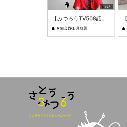
11:37
【みつろうTV508話】さとうみつろう『サトレル男塾』編④「“毎日”が変わります。楽しく」
月額会員様 見放題
さとうみつろう公式ホームページ