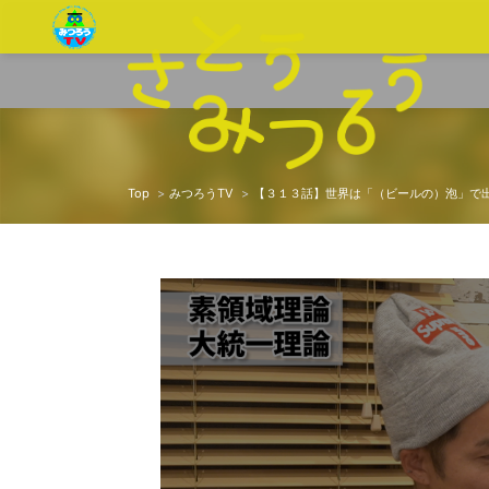
Top
みつろうTV
【３１３話】世界は「（ビールの）泡」で出来