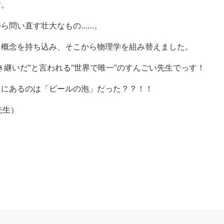
す。
ら問い直す壮大なもの……。
う概念を持ち込み、そこから物理学を組み替えました。
き継いだ”と言われる“世界で唯一”のすんごい先生でっす！
こにあるのは「ビールの泡」だった？？！！
先生）