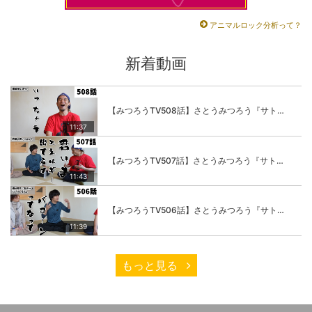
アニマルロック分析って？
新着動画
【みつろうTV508話】さとうみつろう『サトレル男塾』編④「“毎日”が変わります。楽しく」
11:37
【みつろうTV507話】さとうみつろう『サトレル男塾』編③「快楽は“自分のカラダの内側”にしかない」
11:43
【みつろうTV506話】さとうみつろう『サトレル男塾』編②「不思議な棒をお尻に…」
11:39
もっと見る