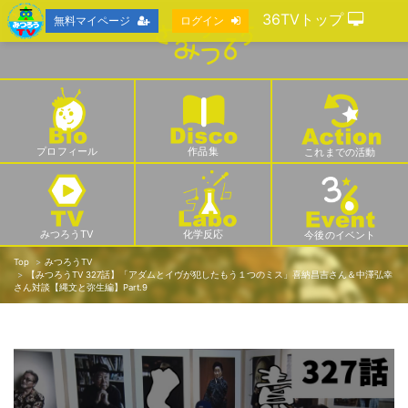
36TVトップ
無料マイページ
ログイン
プロフィール
作品集
これまでの活動
みつろうTV
化学反応
今後のイベント
Top
みつろうTV
【みつろうTV 327話】「アダムとイヴが犯したもう１つのミス」喜納昌吉さん＆中澤弘幸
さん対談【縄文と弥生編】Part.9