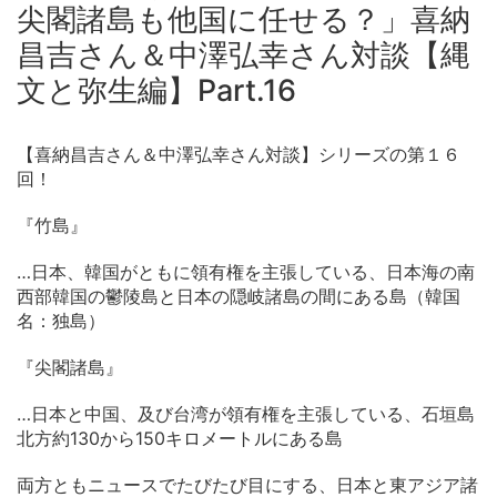
尖閣諸島も他国に任せる？」喜納
昌吉さん＆中澤弘幸さん対談【縄
文と弥生編】Part.16
【喜納昌吉さん＆中澤弘幸さん対談】シリーズの第１６
回！
『竹島』
…日本、韓国がともに領有権を主張している、日本海の南
西部韓国の鬱陵島と日本の隠岐諸島の間にある島（韓国
名：独島）
『尖閣諸島』
…日本と中国、及び台湾が領有権を主張している、石垣島
北方約130から150キロメートルにある島
両方ともニュースでたびたび目にする、日本と東アジア諸