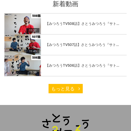
新着動画
【みつろうTV508話】さとうみつろう『サトレル男塾』編④「“毎日”が変わります。楽しく」
11:37
【みつろうTV507話】さとうみつろう『サトレル男塾』編③「快楽は“自分のカラダの内側”にしかない」
11:43
【みつろうTV506話】さとうみつろう『サトレル男塾』編②「不思議な棒をお尻に…」
11:39
もっと見る