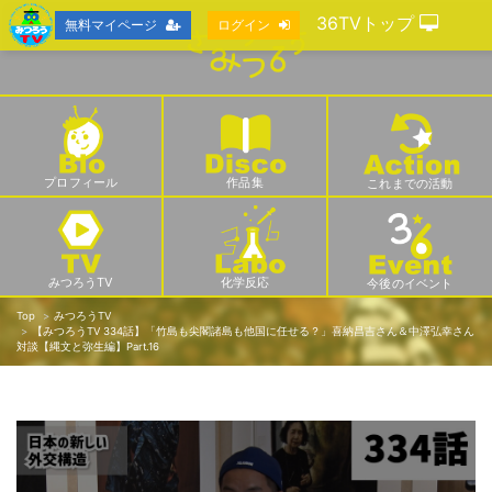
36TVトップ
無料マイページ
ログイン
プロフィール
作品集
これまでの活動
みつろうTV
化学反応
今後のイベント
Top
みつろうTV
【みつろうTV 334話】「竹島も尖閣諸島も他国に任せる？」喜納昌吉さん＆中澤弘幸さん
対談【縄文と弥生編】Part.16