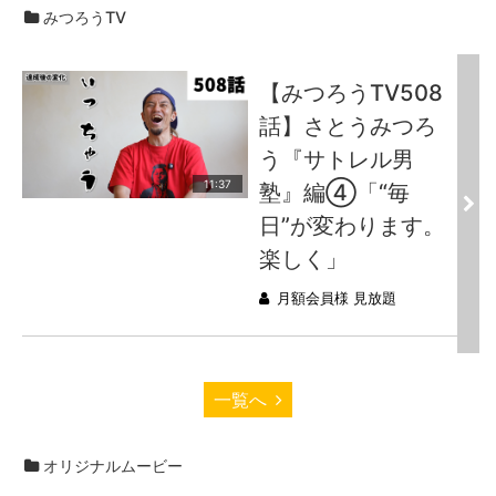
みつろうTV
【みつろうTV508
話】さとうみつろ
う『サトレル男
11:37
塾』編④「“毎
日”が変わります。
楽しく」
月額会員様 見放題
一覧へ
オリジナルムービー