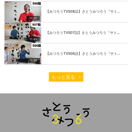
【みつろうTV508話】さとうみつろう『サトレル男塾』編④「“毎日”が変わります。楽しく」
11:37
【みつろうTV507話】さとうみつろう『サトレル男塾』編③「快楽は“自分のカラダの内側”にしかない」
11:43
【みつろうTV506話】さとうみつろう『サトレル男塾』編②「不思議な棒をお尻に…」
11:39
もっと見る