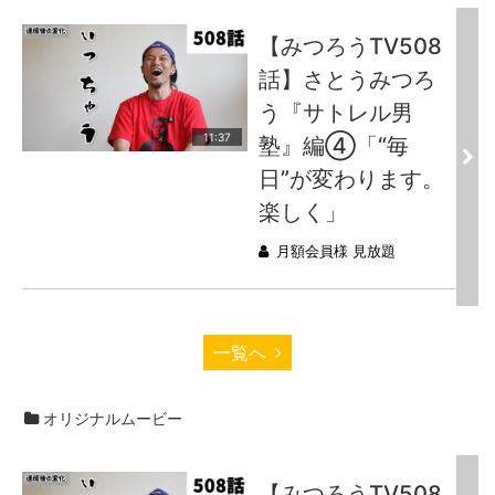
【みつろうTV508
話】さとうみつろ
う『サトレル男
11:37
塾』編④「“毎
日”が変わります。
楽しく」
月額会員様 見放題
一覧へ
オリジナルムービー
【みつろうTV508