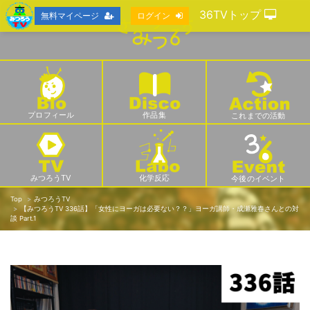
36TVトップ
無料マイページ
ログイン
プロフィール
作品集
これまでの活動
みつろうTV
化学反応
今後のイベント
Top
みつろうTV
【みつろうTV 336話】「​​​​​​​女性にヨーガは必要ない？？」ヨーガ講師・成瀬雅春さんとの対
談 Part.1