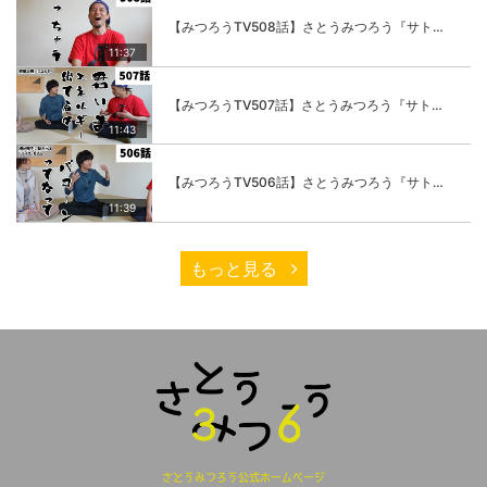
【みつろうTV508話】さとうみつろう『サトレル男塾』編④「“毎日”が変わります。楽しく」
11:37
【みつろうTV507話】さとうみつろう『サトレル男塾』編③「快楽は“自分のカラダの内側”にしかない」
11:43
【みつろうTV506話】さとうみつろう『サトレル男塾』編②「不思議な棒をお尻に…」
11:39
もっと見る
さとうみつろう公式ホームページ