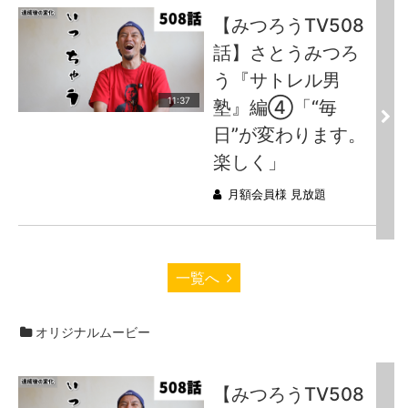
【みつろうTV508
話】さとうみつろ
う『サトレル男
11:37
塾』編④「“毎
日”が変わります。
楽しく」
月額会員様 見放題
一覧へ
オリジナルムービー
【みつろうTV508