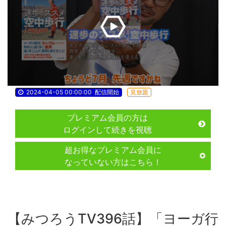
2024-04-05 00:00:00
配信開始
見放題
プレミアム会員の方は
ログインして続きを視聴
超お得なプレミアム会員に
なっていない方はこちら！
【みつろうTV396話】「ヨーガ行