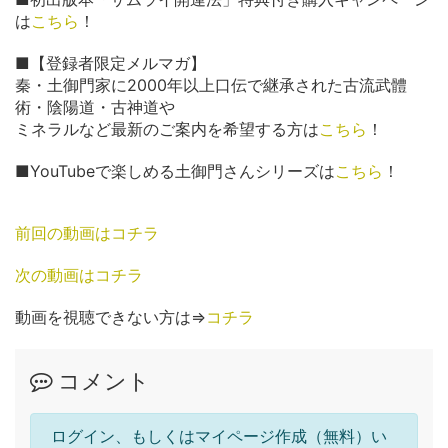
は
こちら
！
■【登録者限定メルマガ】
秦・土御門家に2000年以上口伝で継承された古流武體
術・陰陽道・古神道や
ミネラルなど最新のご案内を希望する方は
こちら
！
■YouTubeで楽しめる土御門さんシリーズは
こちら
！
前回の動画はコチラ
次の動画はコチラ
動画を視聴できない方は⇒
コチラ
コメント
ログイン、もしくはマイページ作成（無料）い