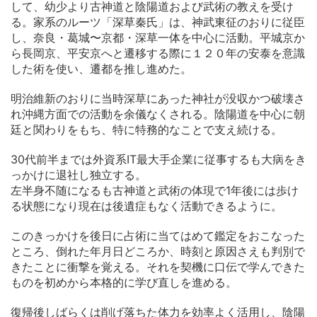
して、幼少より古神道と陰陽道および武術の教えを受け
る。家系のルーツ「深草秦氏」は、神武東征のおりに従臣
し、奈良・葛城〜京都・深草一体を中心に活動。平城京か
ら長岡京、平安京へと遷移する際に１２０年の安泰を意識
した術を使い、遷都を推し進めた。
明治維新のおりに当時深草にあった神社が没収かつ破壊さ
れ沖縄方面での活動を余儀なくされる。陰陽道を中心に朝
廷と関わりをもち、特に特務的なことで支え続ける。
30代前半までは外資系IT最大手企業に従事するも大病をき
っかけに退社し独立する。
左半身不随になるも古神道と武術の体現で1年後には歩け
る状態になり現在は後遺症もなく活動できるように。
このきっかけを後日に占術に当てはめて鑑定をおこなった
ところ、倒れた年月日どころか、時刻と原因さえも判別で
きたことに衝撃を覚える。それを契機に口伝で学んできた
ものを初めから本格的に学び直しを進める。
復帰後しばらくは削げ落ちた体力を効率よく活用し、陰陽