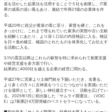
道を活かした起業法を活用することで５社を創業し、IT業
界の成長の追い風もあり、連結で年商21億の企業体を作
る。
平成20年に祖父が黄泉の客に至り、家督を継ぐ。これを
きっかけに、これまで埋もれていた家系の実態や古い文献
を紐解くにあたり、より深く口伝の内容検証に入る。検証
を日々進め確立、確認のとれたものを体系化してお伝えす
る活動に入る。
3.11の震災以降はこれらの叡智を特に求められて創業支援
や経営支援を多方面で行い、
結果的に4000社を越える企業の経営に関わる。
平成27年に宮家より土御門姓を下賜いただき、名乗る。
より多くの方々に古神道をつうじたつながりを実感いただ
ける場所として、新しい神社建立すべく、活動を広げてい
る。2025年1月に初出版した「サムライ開運法」（VOIC
E）は7刷累計4万部突破のベストセラーになっている。
■初出版本「サムライ開運法」特典付き購入キャンペーン