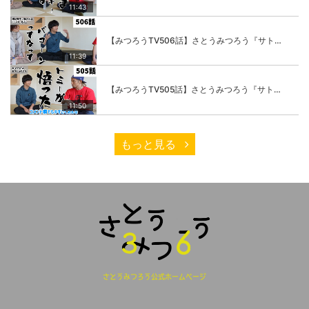
11:43
【みつろうTV506話】さとうみつろう『サトレル男塾』編②「不思議な棒をお尻に…」
11:39
【みつろうTV505話】さとうみつろう『サトレル男塾』編①「“快感不足”のこの世の中…悟ってみたいと思いませんか？」
11:50
もっと見る
さとうみつろう公式ホームページ