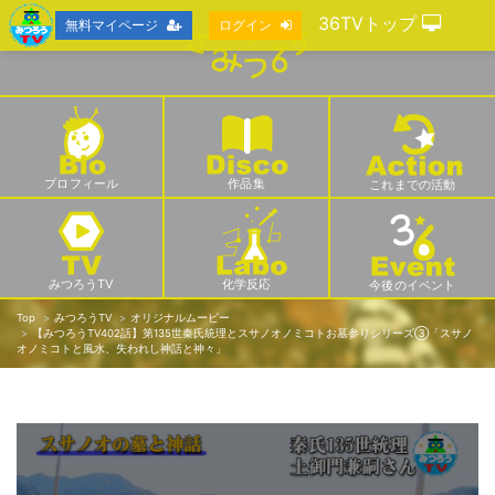
36TVトップ
無料マイページ
ログイン
プロフィール
作品集
これまでの活動
みつろうTV
化学反応
今後のイベント
Top
みつろうTV
オリジナルムービー
【みつろうTV402話】第135世秦氏統理とスサノオノミコトお墓参りシリーズ③「スサノ
オノミコトと風水、失われし神話と神々」