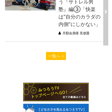
う『サトレル男
11:43
塾』編③「快楽
は“自分のカラダの
内側”にしかない」
月額会員様 見放題
一覧へ