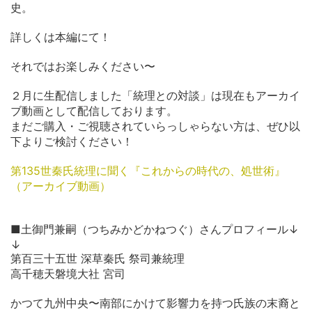
史。
詳しくは本編にて！
それではお楽しみください〜
２月に生配信しました「統理との対談」は現在もアーカイ
ブ動画として配信しております。
まだご購入・ご視聴されていらっしゃらない方は、ぜひ以
下よりご検討ください！
第135世秦氏統理に聞く『これからの時代の、処世術』
（アーカイブ動画）
■土御門兼嗣（つちみかどかねつぐ）さんプロフィール↓
↓
第百三十五世 深草秦氏 祭司兼統理
高千穂天磐境大社 宮司
かつて九州中央〜南部にかけて影響力を持つ氏族の末裔と