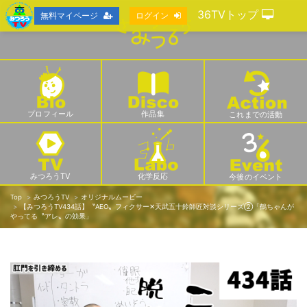
36TVトップ
無料マイページ
ログイン
プロフィール
作品集
これまでの活動
みつろうTV
化学反応
今後のイベント
Top
みつろうTV
オリジナルムービー
【みつろうTV434話】〝AEO〟フィクサー✕天武五十鈴師匠対談シリーズ②「鶴ちゃんが
やってる〝アレ〟の効果」