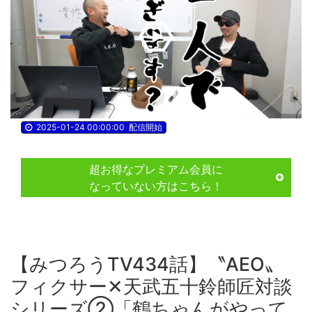
Play
Video
2025-01-24 00:00:00
配信開始
超お得なプレミアム会員に
なっていない方はこちら！
【みつろうTV434話】〝AEO〟
フィクサー✕天武五十鈴師匠対談
シリーズ②「鶴ちゃんがやって