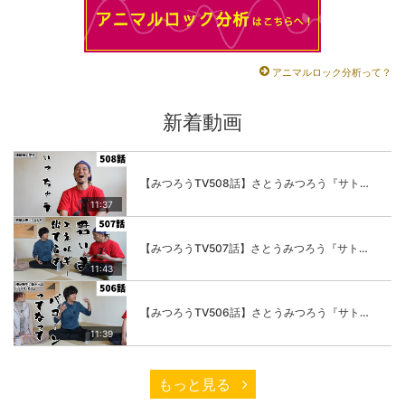
アニマルロック分析って？
新着動画
【みつろうTV508話】さとうみつろう『サトレル男塾』編④「“毎日”が変わります。楽しく」
11:37
【みつろうTV507話】さとうみつろう『サトレル男塾』編③「快楽は“自分のカラダの内側”にしかない」
11:43
【みつろうTV506話】さとうみつろう『サトレル男塾』編②「不思議な棒をお尻に…」
11:39
もっと見る