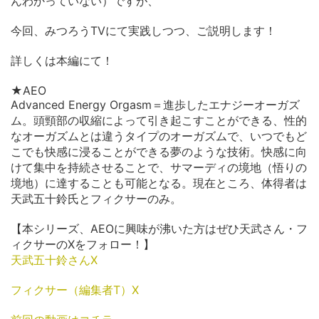
んわかっていない）ですが、
今回、みつろうTVにて実践しつつ、ご説明します！
詳しくは本編にて！
★AEO
Advanced Energy Orgasm＝進歩したエナジーオーガズ
ム。頭頸部の収縮によって引き起こすことができる、性的
なオーガズムとは違うタイプのオーガズムで、いつでもど
こでも快感に浸ることができる夢のような技術。快感に向
けて集中を持続させることで、サマーディの境地（悟りの
境地）に達することも可能となる。現在ところ、体得者は
天武五十鈴氏とフィクサーのみ。
【本シリーズ、AEOに興味が沸いた方はぜひ天武さん・フ
ィクサーのXをフォロー！】
天武五十鈴さんX
フィクサー（編集者T）X