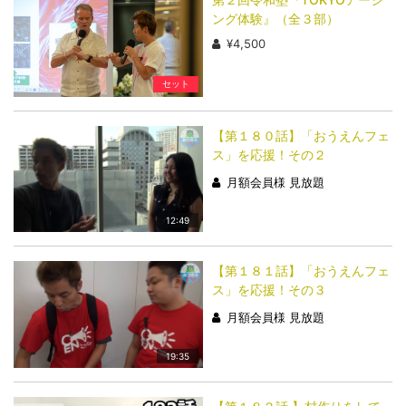
ング体験』（全３部）
¥4,500
セット
【第１８０話】「おうえんフェ
ス」を応援！その２
月額会員様 見放題
12:49
【第１８１話】「おうえんフェ
ス」を応援！その３
月額会員様 見放題
19:35