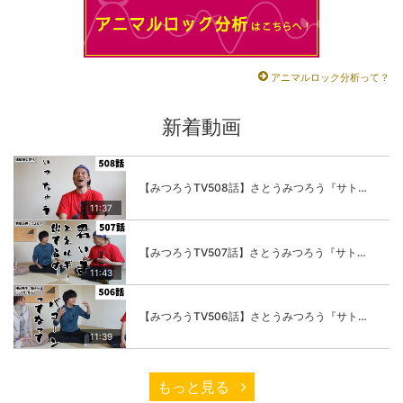
アニマルロック分析って？
新着動画
【みつろうTV508話】さとうみつろう『サトレル男塾』編④「“毎日”が変わります。楽しく」
11:37
【みつろうTV507話】さとうみつろう『サトレル男塾』編③「快楽は“自分のカラダの内側”にしかない」
11:43
【みつろうTV506話】さとうみつろう『サトレル男塾』編②「不思議な棒をお尻に…」
11:39
もっと見る