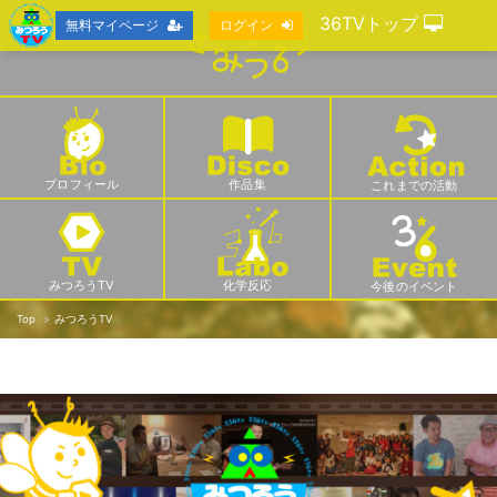
36TVトップ
無料マイページ
ログイン
プロフィール
作品集
これまでの活動
みつろうTV
化学反応
今後のイベント
Top
みつろうTV