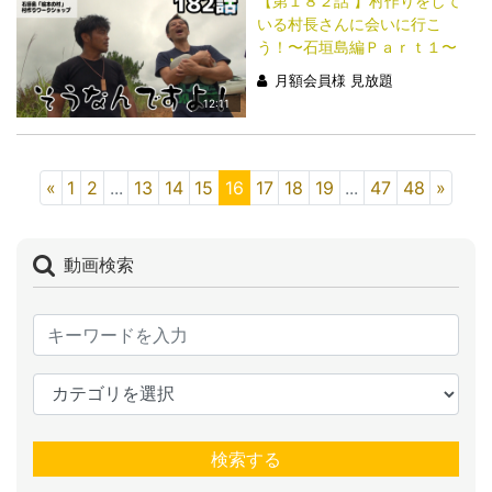
【第１８２話 】村作りをして
いる村長さんに会いに行こ
う！〜石垣島編Ｐａｒｔ１〜
月額会員様 見放題
12:11
«
1
2
...
13
14
15
16
17
18
19
...
47
48
»
動画検索
検索する