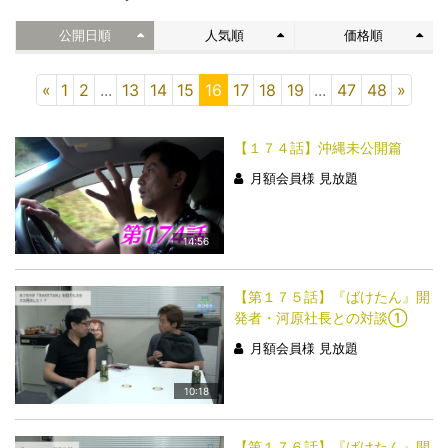
公開日順
人気順
価格順
«
1
2
...
13
14
15
16
17
18
19
...
47
48
»
【１７４話】沖縄未公開篇
月額会員様 見放題
14:56
【第１７５話】『ばけたん』開
発者・河原社長との対談①
月額会員様 見放題
10:18
【第１７６話】『ばけたん』開