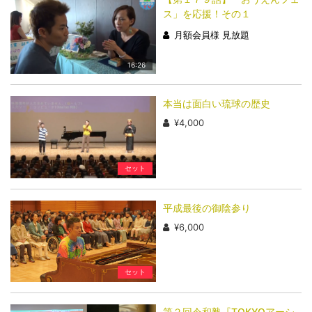
ス」を応援！その１
月額会員様 見放題
16:26
本当は面白い琉球の歴史
¥4,000
セット
平成最後の御陰参り
¥6,000
セット
第２回令和塾『TOKYOアーシ