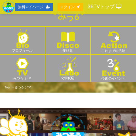
36TVトップ
無料マイページ
ログイン
プロフィール
作品集
これまでの活動
みつろうTV
化学反応
今後のイベント
Top
みつろうTV