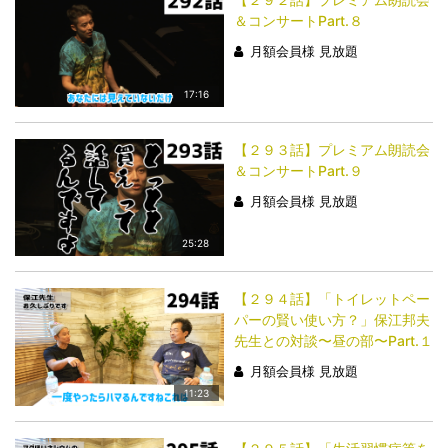
＆コンサートPart.８
月額会員様 見放題
17:16
【２９３話】プレミアム朗読会
＆コンサートPart.９
月額会員様 見放題
25:28
【２９４話】「トイレットペー
パーの賢い使い方？」保江邦夫
先生との対談〜昼の部〜Part.１
月額会員様 見放題
11:23