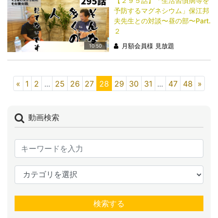
【２９５話】「生活習慣病等を
予防するマグネシウム」保江邦
夫先生との対談〜昼の部〜Part.
２
月額会員様 見放題
10:50
«
1
2
...
25
26
27
28
29
30
31
...
47
48
»
動画検索
検索する