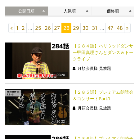
公開日順
人気順
価格順
«
1
2
...
25
26
27
28
29
30
31
...
47
48
»
【２８４話】ハリウッドダンサ
ー甲田真理さんとダンス＆トー
クライブ
月額会員様 見放題
20:20
【２８５話】プレミアム朗読会
＆コンサートPart.1
月額会員様 見放題
20:22
【２８６話】プレミアム朗読会