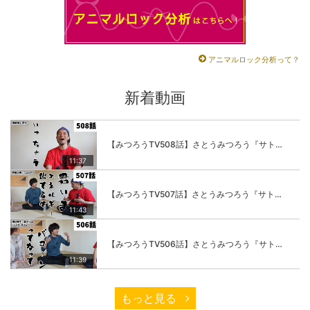
アニマルロック分析って？
新着動画
【みつろうTV508話】さとうみつろう『サトレル男塾』編④「“毎日”が変わります。楽しく」
11:37
【みつろうTV507話】さとうみつろう『サトレル男塾』編③「快楽は“自分のカラダの内側”にしかない」
11:43
【みつろうTV506話】さとうみつろう『サトレル男塾』編②「不思議な棒をお尻に…」
11:39
もっと見る