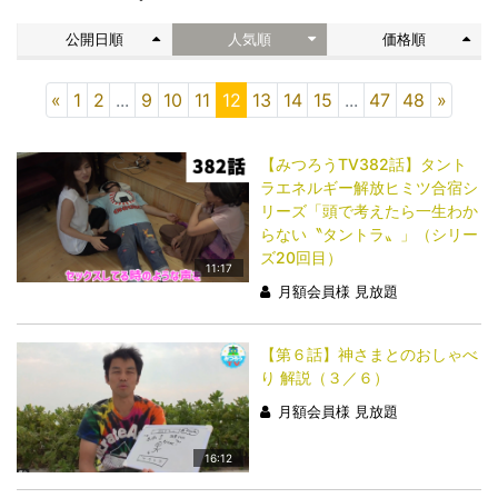
公開日順
人気順
価格順
«
1
2
...
9
10
11
12
13
14
15
...
47
48
»
【みつろうTV382話】タント
ラエネルギー解放ヒミツ合宿シ
リーズ「頭で考えたら一生わか
らない〝タントラ〟」（シリー
ズ20回目）
11:17
月額会員様 見放題
【第６話】神さまとのおしゃべ
り 解説（３／６）
月額会員様 見放題
16:12