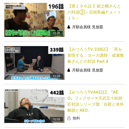
【第１９６話 】銀之輔さんと
の対談②～石垣島編Ｐａｒｔ
１５～
月額会員様 見放題
12:31
【みつろうTV 339話】「​​​​​​​死を
覚悟する」ヨーガ講師・成瀬雅
春さんとの対談 Part.4
月額会員様 見放題
11:36
【みつろうTV442話】〝AE
O〟フィクサー✕天武五十鈴師
匠対談シリーズ⑩「自慰と体外
離脱とAEO」
無料
15:05