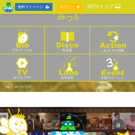
36TVトップ
無料マイページ
ログイン
プロフィール
作品集
これまでの活動
みつろうTV
化学反応
今後のイベント
Top
みつろうTV