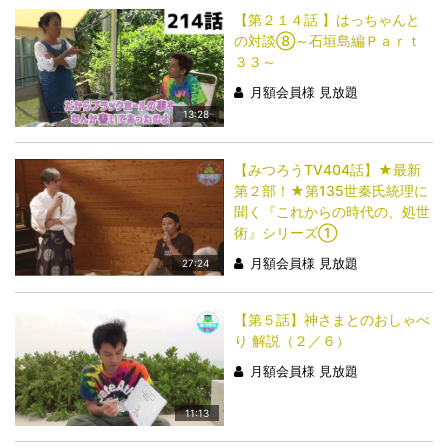
【第２１４話 】はっちゃんと
の対談⑧～石垣島編Ｐａｒｔ
３３～
月額会員様 見放題
13:28
【みつろうTV404話】★最新
第２部！★第135世秦氏統理に
聞く『これからの時代の、処世
術』シリーズ①
月額会員様 見放題
27:24
【第５話】神さまとのおしゃべ
り 解説（２／６）
月額会員様 見放題
11:13