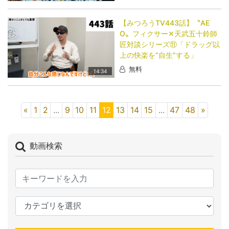
【みつろうTV443話】〝AE
O〟フィクサー✕天武五十鈴師
匠対談シリーズ⑪「ドラッグ以
上の快楽を“自生”する」
無料
14:34
«
1
2
...
9
10
11
12
13
14
15
...
47
48
»
動画検索