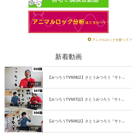
アニマルロック分析って？
新着動画
【みつろうTV508話】さとうみつろう『サトレル男塾』編④「“毎日”が変わります。楽しく」
11:37
【みつろうTV507話】さとうみつろう『サトレル男塾』編③「快楽は“自分のカラダの内側”にしかない」
11:43
【みつろうTV506話】さとうみつろう『サトレル男塾』編②「不思議な棒をお尻に…」
11:39