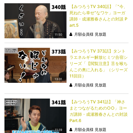
【みつろうTV 340話】「​​​​​​​“今、
死ねたら幸せ”なワケ」ヨーガ
講師・成瀬雅春さんとの対談 P
art.5
月額会員様 見放題
11:50
【みつろうTV 373話】タント
ラエネルギー解放ヒミツ合宿シ
リーズ「【閲覧注意】舌を喉ち
んこの奥に入れる」（シリーズ
11回目）
13:31
月額会員様 見放題
【みつろうTV 341話】「​​​​​​​神さ
まとつながるための○○」ヨー
ガ講師・成瀬雅春さんとの対談
Part.6
月額会員様 見放題
11:19