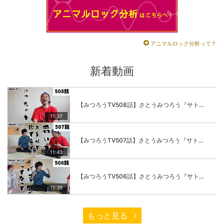
アニマルロック分析って？
新着動画
【みつろうTV508話】さとうみつろう『サトレル男塾』編④「“毎日”が変わります。楽しく」
11:37
【みつろうTV507話】さとうみつろう『サトレル男塾』編③「快楽は“自分のカラダの内側”にしかない」
11:43
【みつろうTV506話】さとうみつろう『サトレル男塾』編②「不思議な棒をお尻に…」
11:39
もっと見る