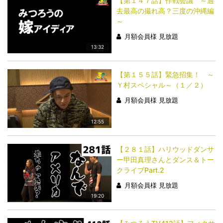
【第１４７話】作戦会議 ～過
去最高の撮れ高？三度の沖縄編
～
月額会員様 見放題
13:32
【第１５５話】緊急招集！ ～
Ｙ村スペシャル～（１／２）
月額会員様 見放題
12:55
【２８１話】ハリウッドダンサ
ー甲田真理さんとダンス＆トー
クライブPart.2
月額会員様 見放題
19:20