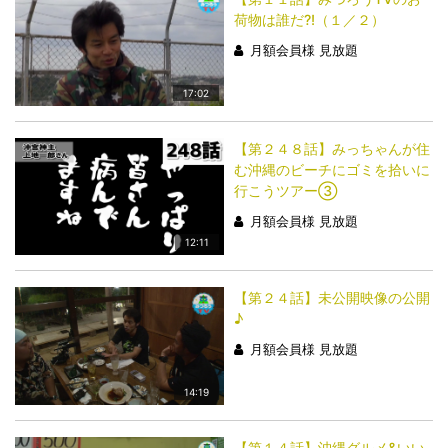
荷物は誰だ?!（１／２）
月額会員様 見放題
17:02
【第２４８話】みっちゃんが住
む沖縄のビーチにゴミを拾いに
行こうツアー③
月額会員様 見放題
12:11
【第２４話】未公開映像の公開
♪
月額会員様 見放題
14:19
【第１４話】沖縄グルメ&いい