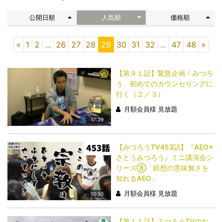
公開日順
人気順
価格順
«
1
2
...
26
27
28
29
30
31
32
...
47
48
»
【第９１話】緊急企画！みつろ
う、初めてのカウンセリングに
行く（２／３）
月額会員様 見放題
17:29
【みつろうTV453話】『AEO×
さとうみつろう』ミニ講演会シ
リーズ⑧「瞑想の意味無さを
知れるAEO」
月額会員様 見放題
10:50
【第１１話】みつろうTVのお