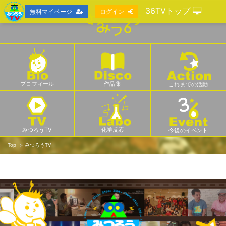
36TVトップ
無料マイページ
ログイン
プロフィール
作品集
これまでの活動
みつろうTV
化学反応
今後のイベント
Top
みつろうTV