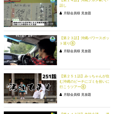
話し
月額会員様 見放題
11:09
【第２３話】沖縄パワースポッ
ト巡り⑥
月額会員様 見放題
07:32
【第２５１話】みっちゃんが住
む沖縄のビーチにゴミを拾いに
行こうツアー⑥
月額会員様 見放題
11:40