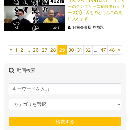
【みつろうTV412話】フィクサ
ーのクンダリーニ覚醒修行シリ
ーズ④「舌をのどちんこの奥
に入れます」
月額会員様 見放題
39:51
«
1
2
...
26
27
28
29
30
31
32
...
47
48
»
動画検索
検索する