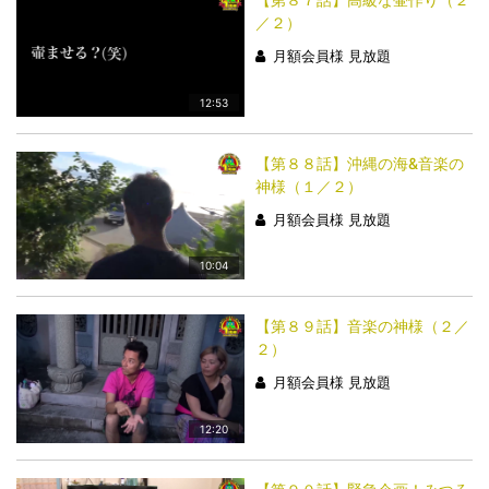
／２）
月額会員様 見放題
12:53
【第８８話】沖縄の海&音楽の
神様（１／２）
月額会員様 見放題
10:04
【第８９話】音楽の神様（２／
２）
月額会員様 見放題
12:20