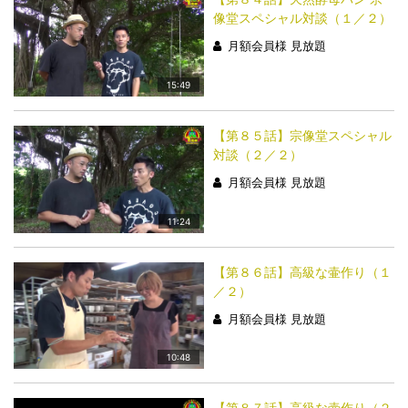
像堂スペシャル対談（１／２）
月額会員様 見放題
15:49
【第８５話】宗像堂スペシャル
対談（２／２）
月額会員様 見放題
11:24
【第８６話】高級な壷作り（１
／２）
月額会員様 見放題
10:48
【第８７話】高級な壷作り（２