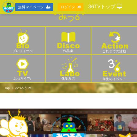
36TVトップ
無料マイページ
ログイン
プロフィール
作品集
これまでの活動
みつろうTV
化学反応
今後のイベント
Top
みつろうTV