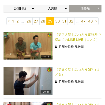
公開日順
人気順
価格順
«
1
2
...
26
27
28
29
30
31
32
...
47
48
»
【第７８話】みつろう事務所で
初めてのLINE LIVE（１／２）
月額会員様 見放題
18:15
【第８０話】みつろうDIY（１
／３）
月額会員様 見放題
20:31
【第８１話】みつろうDIY（２