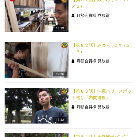
／３）
月額会員様 見放題
13:39
【第８２話】みつろうDIY（３
／３）
月額会員様 見放題
19:26
【第８３話】沖縄パワースポッ
ト巡り『内間御殿』
月額会員様 見放題
13:42
【第８４話】天然酵母パン 宗