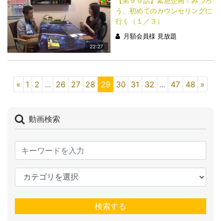
【第９０話】緊急企画！みつろ
う、初めてのカウンセリングに
行く（１／３）
月額会員様 見放題
22:27
«
1
2
...
26
27
28
29
30
31
32
...
47
48
»
動画検索
検索する