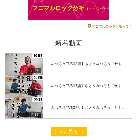
アニマルロック分析って？
新着動画
【みつろうTV508話】さとうみつろう『サトレル男塾』編④「“毎日”が変わります。楽しく」
11:37
【みつろうTV507話】さとうみつろう『サトレル男塾』編③「快楽は“自分のカラダの内側”にしかない」
11:43
【みつろうTV506話】さとうみつろう『サトレル男塾』編②「不思議な棒をお尻に…」
11:39
もっと見る