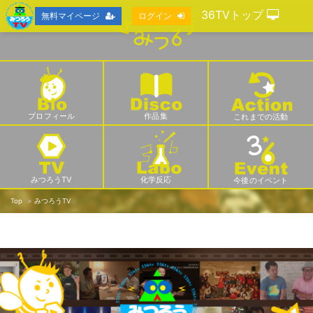
36TVトップ
無料マイページ
ログイン
プロフィール
作品集
これまでの活動
みつろうTV
化学反応
今後のイベント
Top
みつろうTV