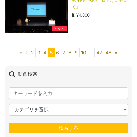
第４回令和塾『育てない子育
て』
¥4,000
セット
«
1
2
3
4
5
6
7
8
9
10
...
47
48
»
動画検索
検索する