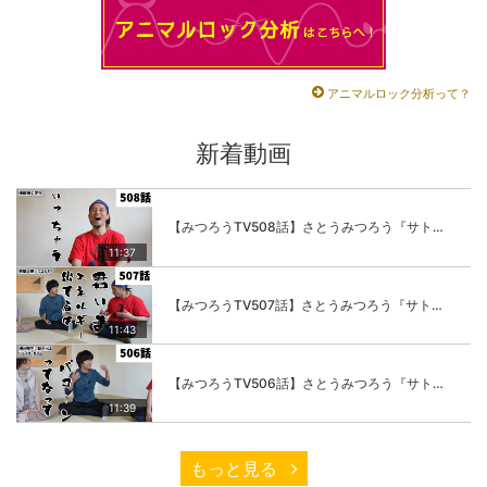
アニマルロック分析って？
新着動画
【みつろうTV508話】さとうみつろう『サトレル男塾』編④「“毎日”が変わります。楽しく」
11:37
【みつろうTV507話】さとうみつろう『サトレル男塾』編③「快楽は“自分のカラダの内側”にしかない」
11:43
【みつろうTV506話】さとうみつろう『サトレル男塾』編②「不思議な棒をお尻に…」
11:39
もっと見る