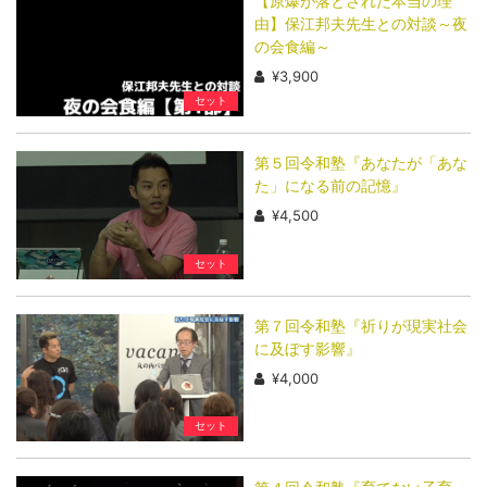
【原爆が落とされた本当の理
由】保江邦夫先生との対談～夜
の会食編～
¥3,900
セット
第５回令和塾『あなたが「あな
た」になる前の記憶』
¥4,500
セット
第７回令和塾『祈りが現実社会
に及ぼす影響』
¥4,000
セット