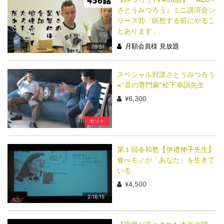
さとうみつろう』ミニ講演会シ
リーズ⑪「瞑想する前にやるこ
とあります」
月額会員様 見放題
09:51
スペシャル対談さとうみつろう
×“音の専門家”松下幸訓先生
¥6,300
セット
第１回令和塾【伊禮伸子先生】
食べモノが「あなた」を生きて
いる
¥4,500
2:16:15