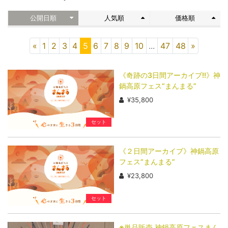
公開日順
人気順
価格順
«
1
2
3
4
5
6
7
8
9
10
...
47
48
»
《奇跡の3日間アーカイブ!!》神
鍋高原フェス“まんまる”
¥35,800
セット
《２日間アーカイブ》神鍋高原
フェス“まんまる”
¥23,800
セット
※単品販売 神鍋高原フェスまん