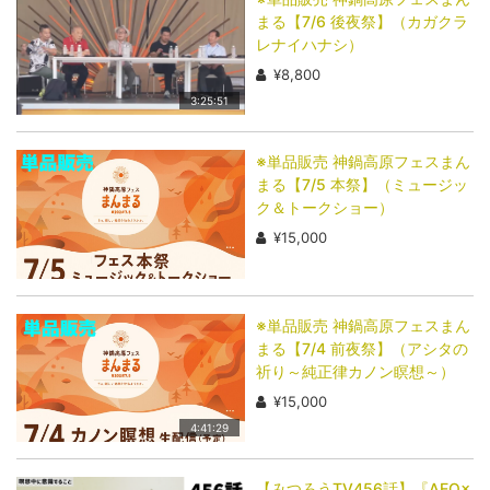
まる【7/6 後夜祭】（カガクラ
レナイハナシ）
¥8,800
3:25:51
※単品販売 神鍋高原フェスまん
まる【7/5 本祭】（ミュージッ
ク＆トークショー）
¥15,000
※単品販売 神鍋高原フェスまん
まる【7/4 前夜祭】（アシタの
祈り～純正律カノン瞑想～）
¥15,000
4:41:29
【みつろうTV456話】『AEO×