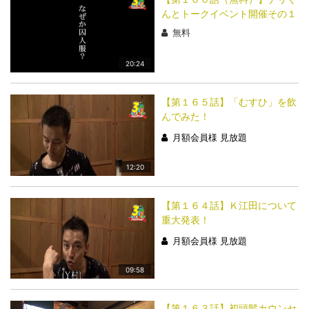
んとトークイベント開催その１
無料
20:24
【第１６５話】「むすひ」を飲
んでみた！
月額会員様 見放題
12:20
【第１６４話】Ｋ江田について
重大発表！
月額会員様 見放題
09:58
【第１６３話】初頭髪カウンセ