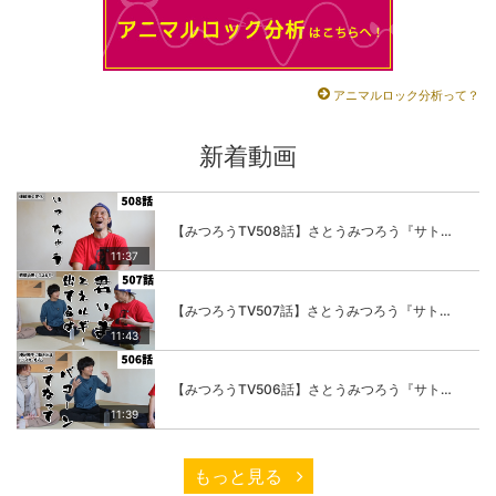
アニマルロック分析って？
新着動画
【みつろうTV508話】さとうみつろう『サトレル男塾』編④「“毎日”が変わります。楽しく」
11:37
【みつろうTV507話】さとうみつろう『サトレル男塾』編③「快楽は“自分のカラダの内側”にしかない」
11:43
【みつろうTV506話】さとうみつろう『サトレル男塾』編②「不思議な棒をお尻に…」
11:39
もっと見る