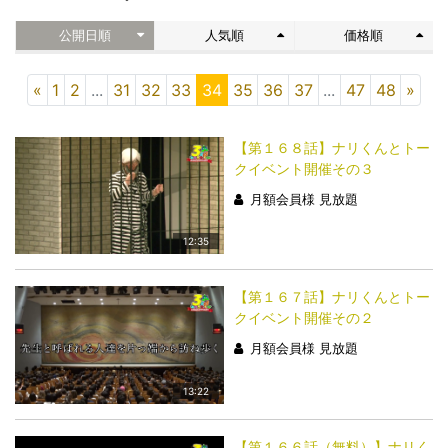
公開日順
人気順
価格順
«
1
2
...
31
32
33
34
35
36
37
...
47
48
»
【第１６８話】ナリくんとトー
クイベント開催その３
月額会員様 見放題
12:35
【第１６７話】ナリくんとトー
クイベント開催その２
月額会員様 見放題
13:22
【第１６６話（無料）】ナリく