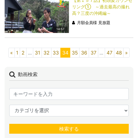
【第１５７話】初頭髪カウンセ
リング① ～過去最高の撮れ
高？三度の沖縄編～
月額会員様 見放題
14:57
«
1
2
...
31
32
33
34
35
36
37
...
47
48
»
動画検索
検索する