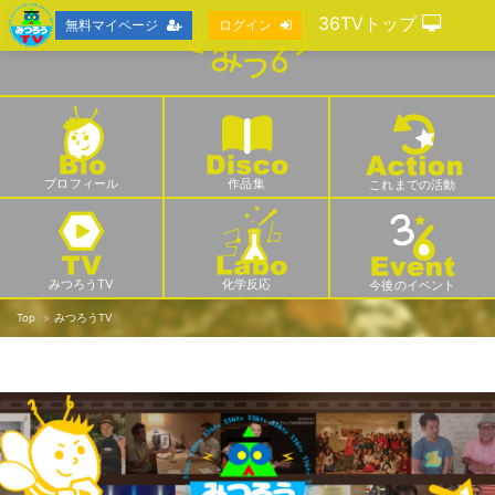
36TVトップ
無料マイページ
ログイン
プロフィール
作品集
これまでの活動
みつろうTV
化学反応
今後のイベント
Top
みつろうTV