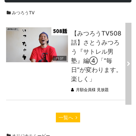
みつろうTV
【みつろうTV508
話】さとうみつろ
う『サトレル男
11:37
塾』編④「“毎
日”が変わります。
楽しく」
月額会員様 見放題
一覧へ
オリジナルムービー