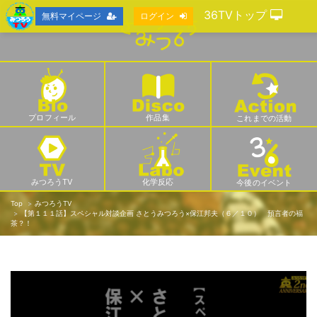
36TVトップ
無料マイページ
ログイン
プロフィール
作品集
これまでの活動
みつろうTV
化学反応
今後のイベント
Top
みつろうTV
【第１１１話】スペシャル対談企画 さとうみつろう×保江邦夫（６／１０） 預言者の福
茶？！