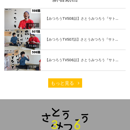
【みつろうTV508話】さとうみつろう『サトレル男塾』編④「“毎日”が変わります。楽しく」
11:37
【みつろうTV507話】さとうみつろう『サトレル男塾』編③「快楽は“自分のカラダの内側”にしかない」
11:43
【みつろうTV506話】さとうみつろう『サトレル男塾』編②「不思議な棒をお尻に…」
11:39
もっと見る