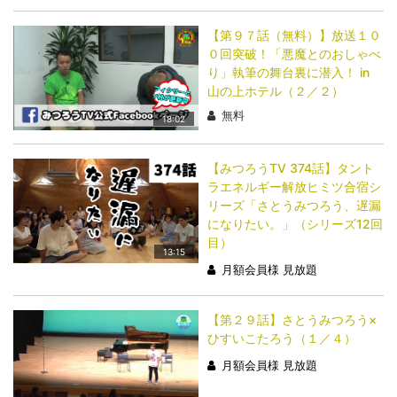
【第９７話（無料）】放送１０
０回突破！「悪魔とのおしゃべ
り」執筆の舞台裏に潜入！ in
山の上ホテル（２／２）
無料
18:02
【みつろうTV 374話】タント
ラエネルギー解放ヒミツ合宿シ
リーズ「さとうみつろう、遅漏
になりたい。」（シリーズ12回
目）
13:15
月額会員様 見放題
【第２９話】さとうみつろう×
ひすいこたろう（１／４）
月額会員様 見放題