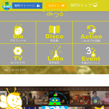
36TVトップ
無料マイページ
ログイン
プロフィール
作品集
これまでの活動
みつろうTV
化学反応
今後のイベント
Top
みつろうTV