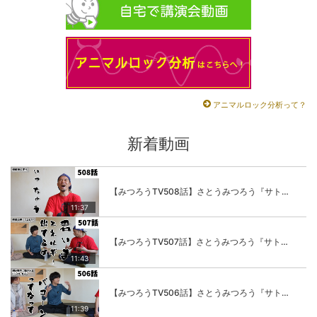
アニマルロック分析って？
新着動画
【みつろうTV508話】さとうみつろう『サトレル男塾』編④「“毎日”が変わります。楽しく」
11:37
【みつろうTV507話】さとうみつろう『サトレル男塾』編③「快楽は“自分のカラダの内側”にしかない」
11:43
【みつろうTV506話】さとうみつろう『サトレル男塾』編②「不思議な棒をお尻に…」
11:39