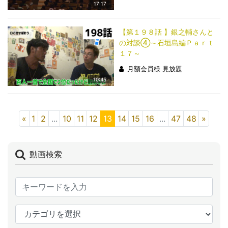
17:17
【第１９８話 】銀之輔さんと
の対談④～石垣島編Ｐａｒｔ
１７～
月額会員様 見放題
10:45
«
1
2
...
10
11
12
13
14
15
16
...
47
48
»
動画検索