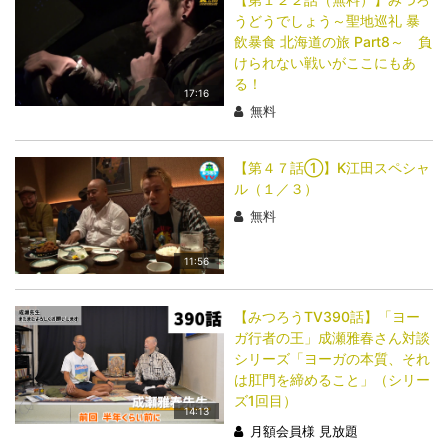
うどうでしょう～聖地巡礼 暴
飲暴食 北海道の旅 Part8～ 負
けられない戦いがここにもあ
る！
17:16
無料
【第４７話①】K江田スペシャ
ル（１／３）
無料
11:56
【みつろうTV390話】「ヨー
ガ行者の王」成瀬雅春さん対談
シリーズ「ヨーガの本質、それ
は肛門を締めること」（シリー
ズ1回目）
14:13
月額会員様 見放題