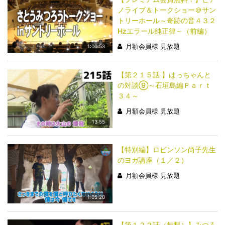
ノライブ＆トークショー＠サン
トリーホール～奇跡の音４３２
Hzエラール純正律～（前編）
月額会員様 見放題
1:00:53
【第２１５話 】はっちゃんと
の対談⑨～石垣島編Ｐａｒｔ
３４～
月額会員様 見放題
13:55
【特別編】ロビンソン尚子先生
のヨガ講座（１／２）
月額会員様 見放題
1:05:20
【第１２２話（無料）】みつろ