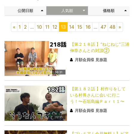
公開日順
人気順
価格順
«
1
2
...
10
11
12
13
14
15
16
...
47
48
»
【第２１８話 】“ねじねじ”三浦
伸章さんとの対談②
月額会員様 見放題
16:31
【第１８２話 】村作りをして
いる村長さんに会いに行こ
う！〜石垣島編Ｐａｒｔ１〜
月額会員様 見放題
12:11
【プレミアム会員無料！】ピア