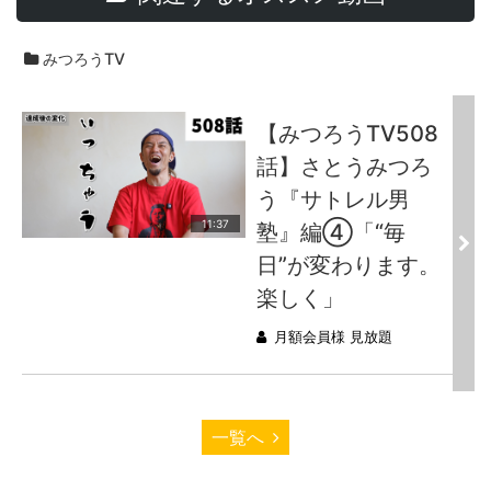
みつろうTV
【みつろうTV508
話】さとうみつろ
う『サトレル男
11:37
塾』編④「“毎
日”が変わります。
楽しく」
月額会員様 見放題
一覧へ