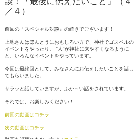
談！「最後に伝えたいこと」（４
／４）
前回の『スペシャル対談』の続きでございます！
上地さんはほんとうにおもしろい方で、神社でゴスペルの
イベントをやったり、 “人”が神社に来やすくなるように
と、いろんなイベントをやっています。
今回は最終回として、みなさんにお伝えしたいことを話し
てもらいました。
サラッと話していますが、ふか～い話をされています。
それでは、お楽しみください！
前回の動画はコチラ
次の動画はコチラ