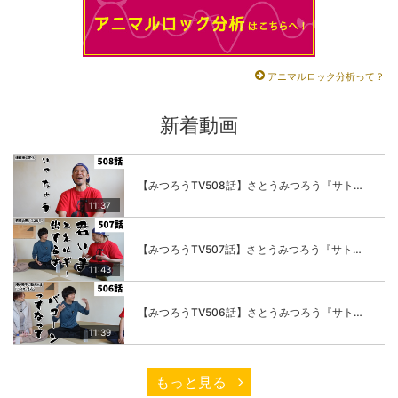
アニマルロック分析って？
新着動画
【みつろうTV508話】さとうみつろう『サトレル男塾』編④「“毎日”が変わります。楽しく」
11:37
【みつろうTV507話】さとうみつろう『サトレル男塾』編③「快楽は“自分のカラダの内側”にしかない」
11:43
【みつろうTV506話】さとうみつろう『サトレル男塾』編②「不思議な棒をお尻に…」
11:39
もっと見る