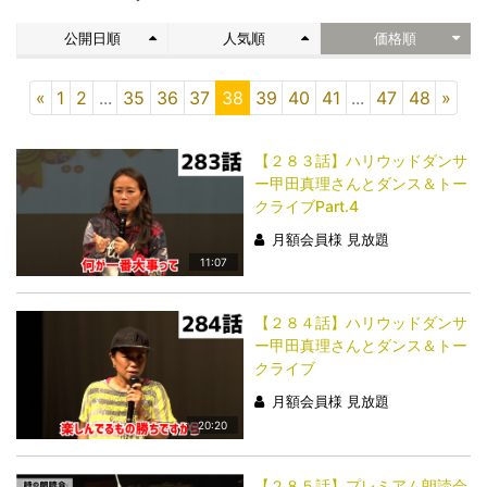
公開日順
人気順
価格順
«
1
2
...
35
36
37
38
39
40
41
...
47
48
»
【２８３話】ハリウッドダンサ
ー甲田真理さんとダンス＆トー
クライブPart.4
月額会員様 見放題
11:07
【２８４話】ハリウッドダンサ
ー甲田真理さんとダンス＆トー
クライブ
月額会員様 見放題
20:20
【２８５話】プレミアム朗読会