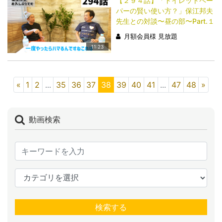
【２９４話】「トイレットペー
パーの賢い使い方？」保江邦夫
先生との対談〜昼の部〜Part.１
月額会員様 見放題
11:23
«
1
2
...
35
36
37
38
39
40
41
...
47
48
»
動画検索
検索する