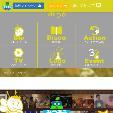
36TVトップ
無料マイページ
ログイン
プロフィール
作品集
これまでの活動
みつろうTV
化学反応
今後のイベント
Top
みつろうTV