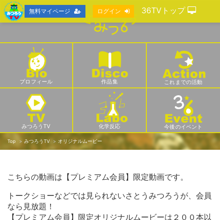
36TVトップ
無料マイページ
ログイン
プロフィール
作品集
これまでの活動
みつろうTV
化学反応
今後のイベント
Top
みつろうTV
オリジナルムービー
こちらの動画は【プレミアム会員】限定動画です。
トークショーなどでは見られないさとうみつろうが、会員
なら見放題！
【プレミアム会員】限定オリジナルムービーは２００本以