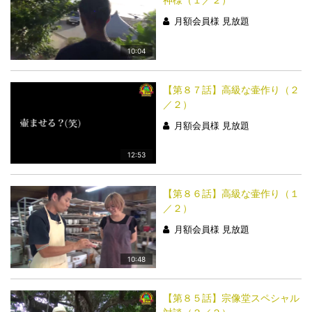
月額会員様 見放題
10:04
【第８７話】高級な壷作り（２
／２）
月額会員様 見放題
12:53
【第８６話】高級な壷作り（１
／２）
月額会員様 見放題
10:48
【第８５話】宗像堂スペシャル