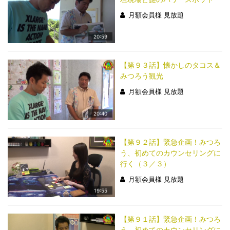
月額会員様 見放題
20:59
【第９３話】懐かしのタコス＆
みつろう観光
月額会員様 見放題
20:40
【第９２話】緊急企画！みつろ
う、初めてのカウンセリングに
行く（３／３）
月額会員様 見放題
19:55
【第９１話】緊急企画！みつろ
う、初めてのカウンセリングに