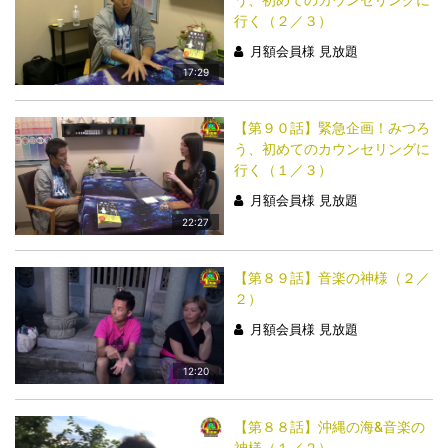
行く（２／３）
月額会員様 見放題
17:29
【第９０話】緊急企画！みつろ
う、初めてのカウンセリングに
行く（１／３）
月額会員様 見放題
22:27
【第８９話】音楽の神様（２／
２）
月額会員様 見放題
12:20
【第８８話】沖縄の海&音楽の
神様（１／２）