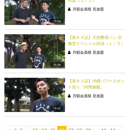
対談（２／２）
月額会員様 見放題
11:24
【第８４話】天然酵母パン 宗
像堂スペシャル対談（１／２）
月額会員様 見放題
15:49
【第８３話】沖縄パワースポッ
ト巡り『内間御殿』
月額会員様 見放題
13:42