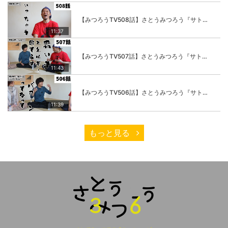
【みつろうTV508話】さとうみつろう『サトレル男塾』編④「“毎日”が変わります。楽しく」
11:37
【みつろうTV507話】さとうみつろう『サトレル男塾』編③「快楽は“自分のカラダの内側”にしかない」
11:43
【みつろうTV506話】さとうみつろう『サトレル男塾』編②「不思議な棒をお尻に…」
11:39
もっと見る