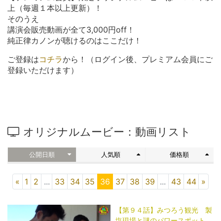
上（毎週１本以上更新）！
そのうえ
講演会販売動画が全て3,000円off！
純正律カノンが聴けるのはここだけ！
ご登録は
コチラ
から！（ログイン後、プレミアム会員にご
登録いただけます）
オリジナルムービー：動画リスト
公開日順
人気順
価格順
«
1
2
...
33
34
35
36
37
38
39
...
43
44
»
【第９４話】みつろう観光 製
塩現場と謎のパワースポット