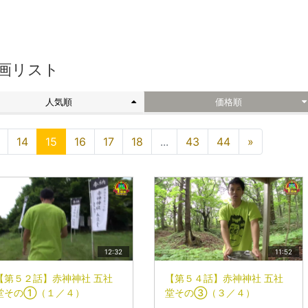
画リスト
人気順
価格順
14
15
16
17
18
...
43
44
»
12:32
11:52
【第５２話】赤神神社 五社
【第５４話】赤神神社 五社
堂その①（１／４）
堂その③（３／４）