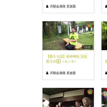
月額会員様 見放題
13:23
【第５５話】赤神神社 五社
堂その④（４／４）
月額会員様 見放題