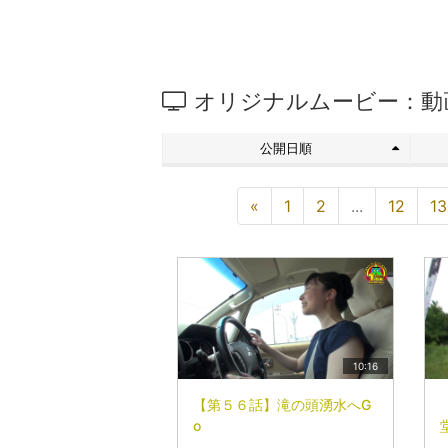
オリジナルムービー：動
公開日順
«
1
2
...
12
13
10:16
【第５６話】滝の頭湧水へG
o