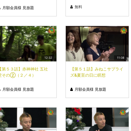
無料
月額会員様 見放題
12:32
11:08
【第５３話】赤神神社 五社
【第５１話】みねこサプライ
堂その②（２／４）
ズ&夏至の日に瞑想
月額会員様 見放題
月額会員様 見放題