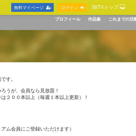
36TVトップ
無料マイページ
ログイン
プロフィール
作品集
これまでの活
画です。
つろうが、会員なら見放題！
ーは２００本以上（毎週１本以上更新）！
ミアム会員にご登録いただけます）