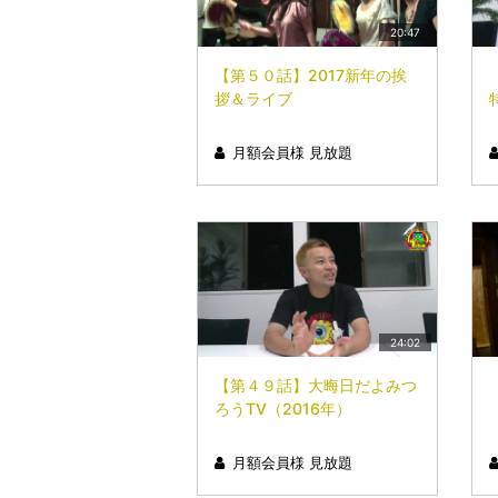
20:47
【第５０話】2017新年の挨
拶＆ライブ
月額会員様 見放題
24:02
【第４９話】大晦日だよみつ
ろうTV（2016年）
月額会員様 見放題