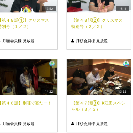
13:52
16:11
【第４８話①】クリスマス
【第４８話②】クリスマス
特別号（１／２）
特別号（２／２）
月額会員様 見放題
月額会員様 見放題
14:22
13:32
【第４６話】別荘で宴だー！
【第４７話③】K江田スペシ
ャル（３／３）
月額会員様 見放題
月額会員様 見放題