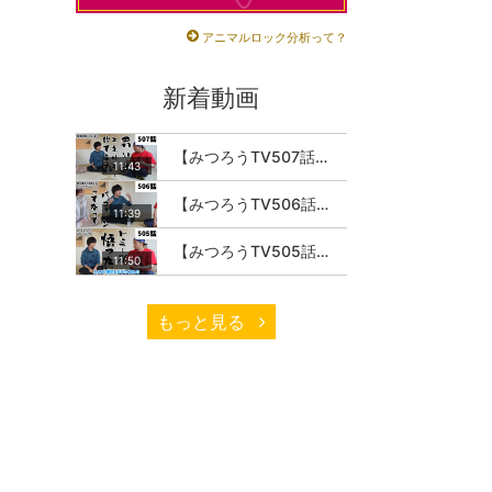
アニマルロック分析って？
新着動画
【みつろうTV507話】さとうみつろう『サトレル男塾』編③「快楽は“自分のカラダの内側”にしかない」
11:43
【みつろうTV506話】さとうみつろう『サトレル男塾』編②「不思議な棒をお尻に…」
11:39
【みつろうTV505話】さとうみつろう『サトレル男塾』編①「“快感不足”のこの世の中…悟ってみたいと思いませんか？」
11:50
もっと見る