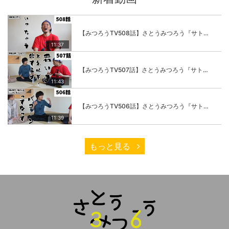
【みつろうTV508話】さとうみつろう『サトレル男塾』編④「“毎日”が変わります。楽しく」
11:37
【みつろうTV507話】さとうみつろう『サトレル男塾』編③「快楽は“自分のカラダの内側”にしかない」
11:43
【みつろうTV506話】さとうみつろう『サトレル男塾』編②「不思議な棒をお尻に…」
11:39
もっと見る