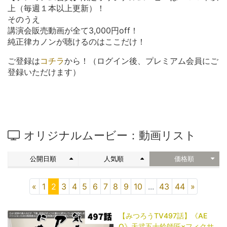
上（毎週１本以上更新）！
そのうえ
講演会販売動画が全て3,000円off！
純正律カノンが聴けるのはここだけ！
ご登録は
コチラ
から！（ログイン後、プレミアム会員にご
登録いただけます）
オリジナルムービー：動画リスト
公開日順
人気順
価格順
«
1
2
3
4
5
6
7
8
9
10
...
43
44
»
【みつろうTV497話】《AE
O》天武五十鈴師匠×フィクサ