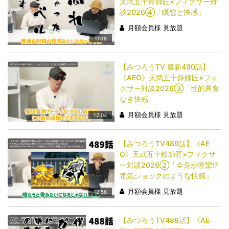
天武五十鈴師匠×フィクサー対
談2026④「瞑想と快感」
月額会員様 見放題
11:18
【みつろうTV 最新490話】
《AEO》天武五十鈴師匠×フィ
クサー対談2026③「性的興奮
なき快感」
月額会員様 見放題
12:04
【みつろうTV489話】《AE
O》天武五十鈴師匠×フィクサ
ー対談2026②「全身が痙攣!?
電気ショックのような快感」
月額会員様 見放題
12:56
【みつろうTV488話】《AE