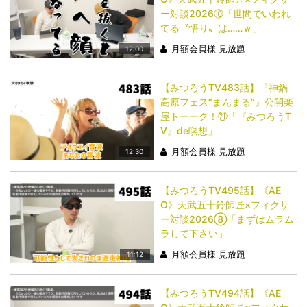
ー対談2026⑩「世間でいわれ
てる〝悟り〟は……ｗ」
月額会員様 見放題
12:00
【みつろうTV483話】『神鍋
高原フェス“まんまる”』公開楽
屋トーーク！㉑「『みつろうT
V』de瞑想」
月額会員様 見放題
12:30
【みつろうTV495話】《AE
O》天武五十鈴師匠×フィクサ
ー対談2026⑧「まずはムラム
ラして下さい」
月額会員様 見放題
11:12
【みつろうTV494話】《AE