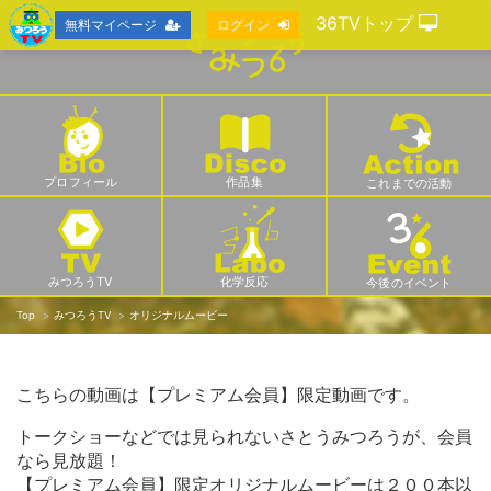
36TVトップ
無料マイページ
ログイン
プロフィール
作品集
これまでの活動
みつろうTV
化学反応
今後のイベント
Top
みつろうTV
オリジナルムービー
こちらの動画は【プレミアム会員】限定動画です。
トークショーなどでは見られないさとうみつろうが、会員
なら見放題！
【プレミアム会員】限定オリジナルムービーは２００本以