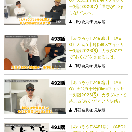
O》天武五十鈴師匠×フィクサ
ー対談2026⑦「瞑想が“つま
らない”人へ」
月額会員様 見放題
11:54
【みつろうTV493話】《AE
O》天武五十鈴師匠×フィクサ
ー対談2026⑥「カラダの中
で“あくび”をさせるには」
月額会員様 見放題
11:12
【みつろうTV492話】《AE
O》天武五十鈴師匠×フィクサ
ー対談2026⑤「カラダの中で
起こる“あくび”という快感」
月額会員様 見放題
11:31
【みつろうTV491話】《AEO》