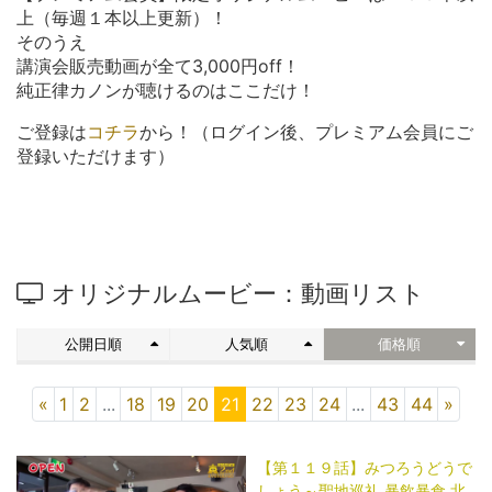
上（毎週１本以上更新）！
そのうえ
講演会販売動画が全て3,000円off！
純正律カノンが聴けるのはここだけ！
ご登録は
コチラ
から！（ログイン後、プレミアム会員にご
登録いただけます）
オリジナルムービー：動画リスト
公開日順
人気順
価格順
«
1
2
...
18
19
20
21
22
23
24
...
43
44
»
【第１１９話】みつろうどうで
しょう～聖地巡礼 暴飲暴食 北