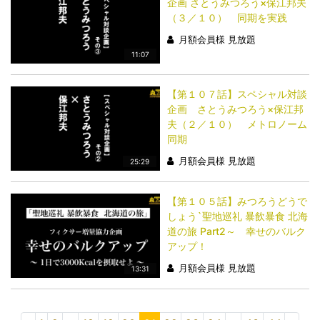
企画 さとうみつろう×保江邦夫
（３／１０） 同期を実践
月額会員様 見放題
11:07
【第１０７話】スペシャル対談
企画 さとうみつろう×保江邦
夫（２／１０） メトロノーム
同期
月額会員様 見放題
25:29
【第１０５話】みつろうどうで
しょう`聖地巡礼 暴飲暴食 北海
道の旅 Part2～ 幸せのバルク
アップ！
月額会員様 見放題
13:31