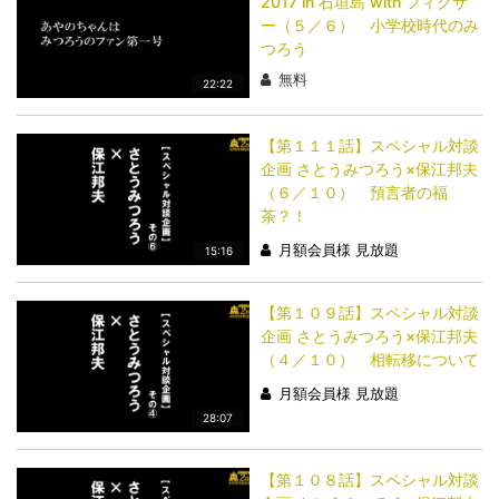
2017 in 石垣島 with フィクサ
ー（５／６） 小学校時代のみ
つろう
無料
22:22
【第１１１話】スペシャル対談
企画 さとうみつろう×保江邦夫
（６／１０） 預言者の福
茶？！
月額会員様 見放題
15:16
【第１０９話】スペシャル対談
企画 さとうみつろう×保江邦夫
（４／１０） 相転移について
月額会員様 見放題
28:07
【第１０８話】スペシャル対談