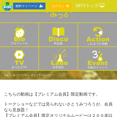
36TVトップ
無料マイページ
ログイン
プロフィール
作品集
これまでの活動
みつろうTV
化学反応
今後のイベント
Top
みつろうTV
オリジナルムービー
こちらの動画は【プレミアム会員】限定動画です。
トークショーなどでは見られないさとうみつろうが、会員
なら見放題！
【プレミアム会員】限定オリジナルムービーは２００本以