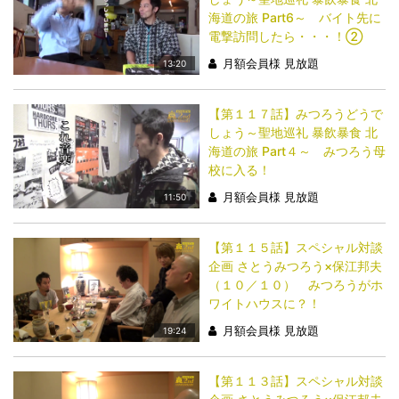
海道の旅 Part6～ バイト先に
電撃訪問したら・・・！②
月額会員様 見放題
13:20
【第１１７話】みつろうどうで
しょう～聖地巡礼 暴飲暴食 北
海道の旅 Part４～ みつろう母
校に入る！
月額会員様 見放題
11:50
【第１１５話】スペシャル対談
企画 さとうみつろう×保江邦夫
（１０／１０） みつろうがホ
ワイトハウスに？！
月額会員様 見放題
19:24
【第１１３話】スペシャル対談