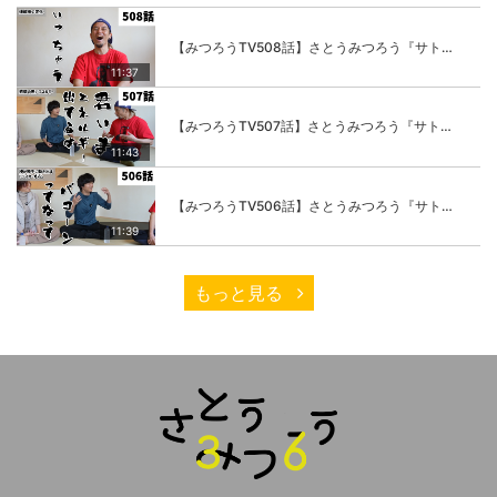
【みつろうTV508話】さとうみつろう『サトレル男塾』編④「“毎日”が変わります。楽しく」
11:37
【みつろうTV507話】さとうみつろう『サトレル男塾』編③「快楽は“自分のカラダの内側”にしかない」
11:43
【みつろうTV506話】さとうみつろう『サトレル男塾』編②「不思議な棒をお尻に…」
11:39
もっと見る