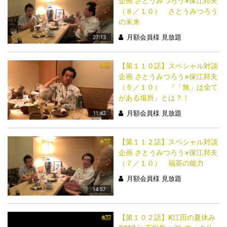
企画 さとうみつろう×保江邦夫
（８／１０） さとうみつろう
の未来
月額会員様 見放題
27:13
【第１１０話】スペシャル対談
企画 さとうみつろう×保江邦夫
（５／１０） 『「無」は全て
がある場所』とは？！
月額会員様 見放題
11:42
【第１１２話】スペシャル対談
企画 さとうみつろう×保江邦夫
（７／１０） 福茶の能力
月額会員様 見放題
14:57
【第１０２話】K江田の夏休み