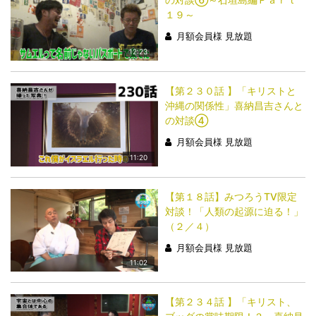
１９～
月額会員様 見放題
12:23
【第２３０話 】「キリストと
沖縄の関係性」喜納昌吉さんと
の対談④
月額会員様 見放題
11:20
【第１８話】みつろうTV限定
対談！「人類の起源に迫る！」
（２／４）
月額会員様 見放題
11:02
【第２３４話 】「キリスト、