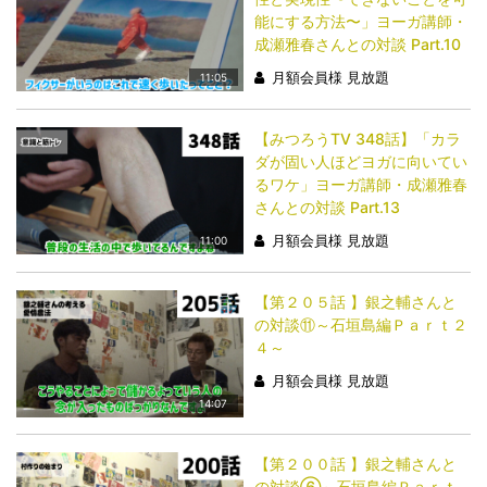
能にする方法〜」ヨーガ講師・
成瀬雅春さんとの対談 Part.10
月額会員様 見放題
11:05
【みつろうTV 348話】「​​​​​​​カラ
ダが固い人ほどヨガに向いてい
るワケ」ヨーガ講師・成瀬雅春
さんとの対談 Part.13
月額会員様 見放題
11:00
【第２０５話 】銀之輔さんと
の対談⑪～石垣島編Ｐａｒｔ２
４～
月額会員様 見放題
14:07
【第２００話 】銀之輔さんと
の対談⑥～石垣島編Ｐａｒｔ