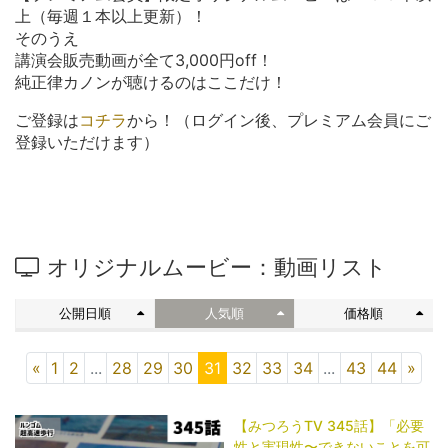
上（毎週１本以上更新）！
そのうえ
講演会販売動画が全て3,000円off！
純正律カノンが聴けるのはここだけ！
ご登録は
コチラ
から！（ログイン後、プレミアム会員にご
登録いただけます）
オリジナルムービー：動画リスト
公開日順
人気順
価格順
«
1
2
...
28
29
30
31
32
33
34
...
43
44
»
【みつろうTV 345話】「​​​​​​​必要
性と実現性〜できないことを可