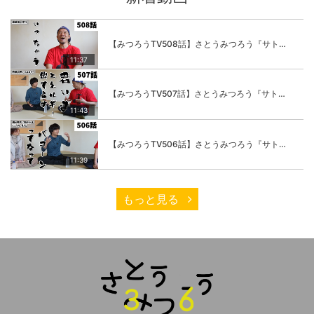
【みつろうTV508話】さとうみつろう『サトレル男塾』編④「“毎日”が変わります。楽しく」
11:37
【みつろうTV507話】さとうみつろう『サトレル男塾』編③「快楽は“自分のカラダの内側”にしかない」
11:43
【みつろうTV506話】さとうみつろう『サトレル男塾』編②「不思議な棒をお尻に…」
11:39
もっと見る