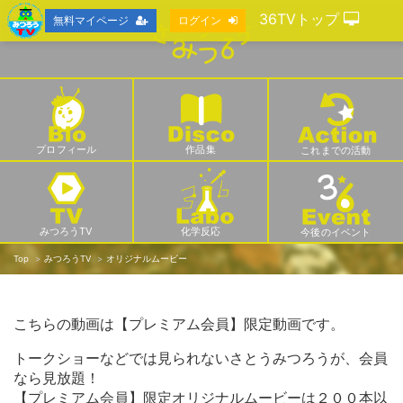
36TVトップ
無料マイページ
ログイン
プロフィール
作品集
これまでの活動
みつろうTV
化学反応
今後のイベント
Top
みつろうTV
オリジナルムービー
こちらの動画は【プレミアム会員】限定動画です。
トークショーなどでは見られないさとうみつろうが、会員
なら見放題！
【プレミアム会員】限定オリジナルムービーは２００本以