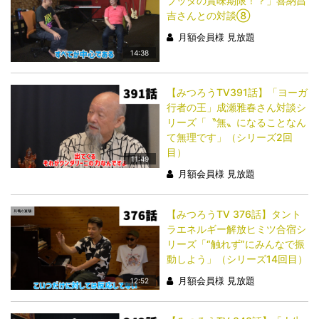
ブッダの賞味期限！？」喜納昌
吉さんとの対談⑧
月額会員様 見放題
14:38
【みつろうTV391話】「ヨーガ
行者の王」成瀬雅春さん対談シ
リーズ「〝無〟になることなん
て無理です」（シリーズ2回
目）
11:49
月額会員様 見放題
【みつろうTV 376話】タント
ラエネルギー解放ヒミツ合宿シ
リーズ「“触れず”にみんなで振
動しよう」（シリーズ14回目）
月額会員様 見放題
12:52