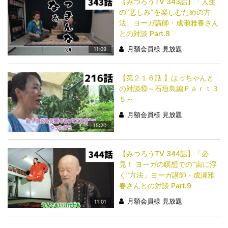
【みつろうTV 343話】「​​​​​​​人生
の“悲しみ”を楽しむための方
法」ヨーガ講師・成瀬雅春さん
との対談 Part.8
月額会員様 見放題
11:09
【第２１６話 】はっちゃんと
の対談⑩～石垣島編Ｐａｒｔ３
５～
月額会員様 見放題
15:20
【みつろうTV 344話】「​​​​​​​必
見！ ヨーガの瞑想での“宙に浮
く”方法」ヨーガ講師・成瀬雅
春さんとの対談 Part.9
月額会員様 見放題
11:01