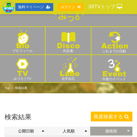
36TVトップ
無料マイページ
ログイン
プロフィール
作品集
これまでの活動
みつろうTV
化学反応
今後のイベント
Top
検索結果
検索結果
再度検索する
公開日順
人気順
価格順