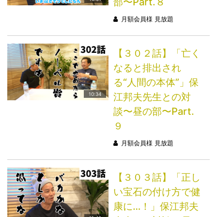
部〜Part.８
月額会員様 見放題
【３０２話】「亡く
なると排出され
る“人間の本体”」保
江邦夫先生との対
10:34
談〜昼の部〜Part.
９
月額会員様 見放題
【３０３話】「正し
い宝石の付け方で健
康に…！」保江邦夫