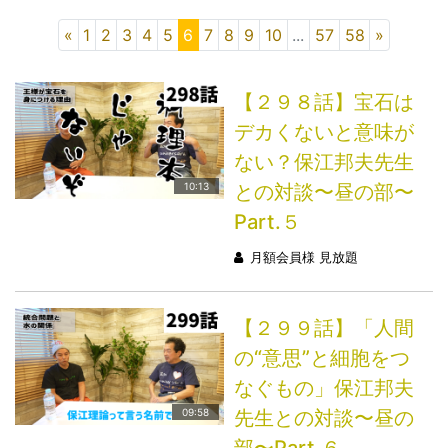
«
1
2
3
4
5
6
7
8
9
10
...
57
58
»
【２９８話】宝石は
デカくないと意味が
ない？保江邦夫先生
との対談〜昼の部〜
10:13
Part.５
月額会員様 見放題
【２９９話】「人間
の“意思”と細胞をつ
なぐもの」保江邦夫
先生との対談〜昼の
09:58
部〜Part.６