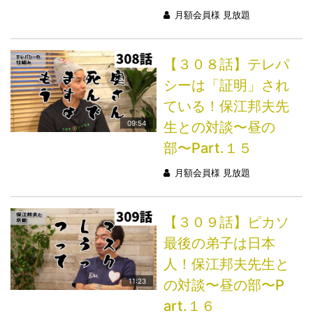
月額会員様 見放題
【３０８話】テレパ
シーは「証明」され
ている！保江邦夫先
生との対談〜昼の
09:54
部〜Part.１５
月額会員様 見放題
【３０９話】ピカソ
最後の弟子は日本
人！保江邦夫先生と
の対談〜昼の部〜P
11:23
art.１６