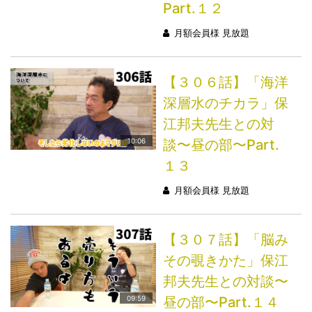
Part.１２
月額会員様 見放題
【３０６話】「海洋
深層水のチカラ」保
江邦夫先生との対
談〜昼の部〜Part.
10:06
１３
月額会員様 見放題
【３０７話】「脳み
その覗きかた」保江
邦夫先生との対談〜
昼の部〜Part.１４
09:59