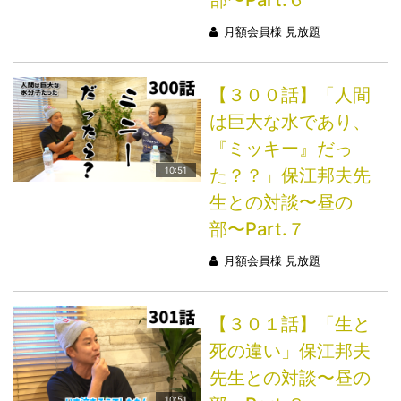
月額会員様 見放題
【３００話】「人間
は巨大な水であり、
『ミッキー』だっ
た？？」保江邦夫先
10:51
生との対談〜昼の
部〜Part.７
月額会員様 見放題
【３０１話】「生と
死の違い」保江邦夫
先生との対談〜昼の
10:51