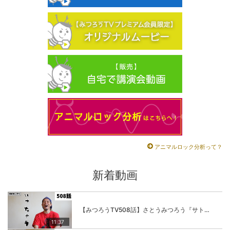
アニマルロック分析って？
新着動画
【みつろうTV508話】さとうみつろう『サトレル男塾』編④「“毎日”が変わります。楽しく」
11:37