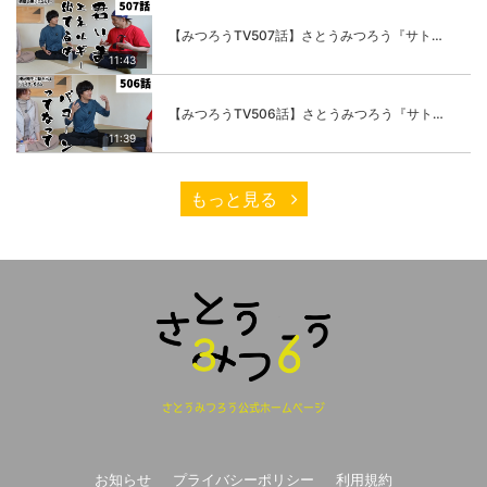
【みつろうTV507話】さとうみつろう『サトレル男塾』編③「快楽は“自分のカラダの内側”にしかない」
11:43
【みつろうTV506話】さとうみつろう『サトレル男塾』編②「不思議な棒をお尻に…」
11:39
もっと見る
さとうみつろう公式ホームページ
お知らせ
プライバシーポリシー
利用規約