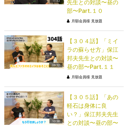
先生との対談〜昼の
11:43
部〜Part.１０
月額会員様 見放題
【３０４話】「ミイ
ラの蘇らせ方」保江
邦夫先生との対談〜
昼の部〜Part.１１
09:32
月額会員様 見放題
【３０５話】「あの
軽石は身体に良
い？」保江邦夫先生
との対談〜昼の部〜
10:38