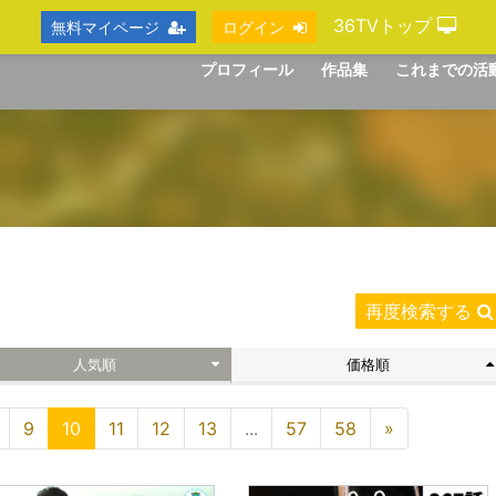
36TVトップ
無料マイページ
ログイン
プロフィール
作品集
これまでの活
再度検索する
人気順
価格順
9
10
11
12
13
...
57
58
»