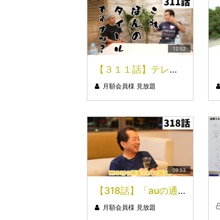
12:52
【３１１話】テレパシーも宇宙も解明する「理論」 保江邦夫先生との対談〜昼の部〜Part.１８
月額会員様 見放題
09:53
【318話】「auの通信障害のワケ」編（3/3） 保江邦夫先生との対談【2nd season】Part.3
月額会員様 見放題