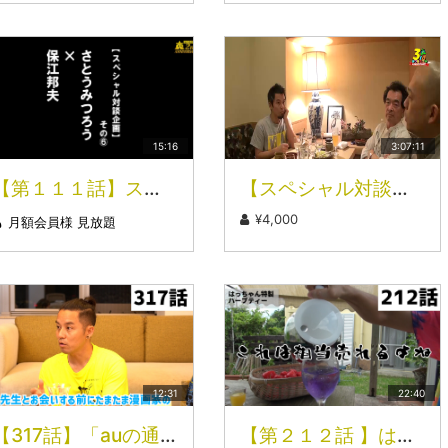
15:16
3:07:11
【第１１１話】スペシャル対談企画 さとうみつろう×保江邦夫（６／１０） 預言者の福茶？！
【スペシャル対談企画】さとうみつろう×保江邦夫（ディレクターズカット完全版）
¥4,000
月額会員様 見放題
12:31
22:40
【317話】「auの通信障害のワケ」編（2/3） 保江邦夫先生との対談【2nd season】Part.2
【第２１２話 】はっちゃんとの対談⑥～石垣島編Ｐａｒｔ３１～