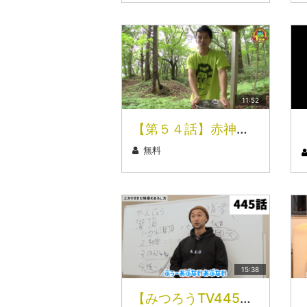
11:52
【第５４話】赤神神社 五社堂その③（３／４）
無料
15:38
【みつろうTV445話】〝AEO〟フィクサー✕天武五十鈴師匠対談シリーズ⑬「あくびを練習〜そして快感へ…」