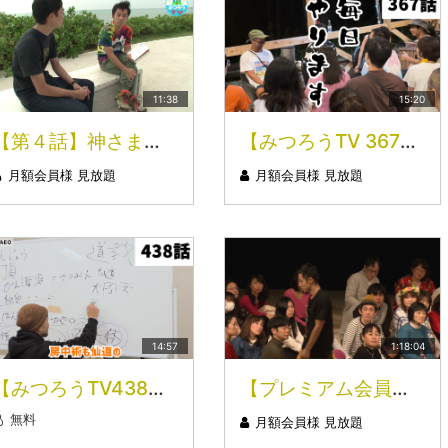
11:38
15:20
【第４話】神さまとのおしゃべり 解説（１／６）
【みつろうTV 367話】タントラエネルギー解放ヒミツ合宿シリーズ「江戸時代は“相手が誰かわからない状態”で子作りしたワケ」（シリーズ５回目）
月額会員様 見放題
月額会員様 見放題
14:57
1:18:04
【みつろうTV438話】〝AEO〟フィクサー✕天武五十鈴師匠対談シリーズ⑥「まずは“般若”になりましょう」
【プレミアム会員無料！】悪魔のワークショップ（2/3）
無料
月額会員様 見放題