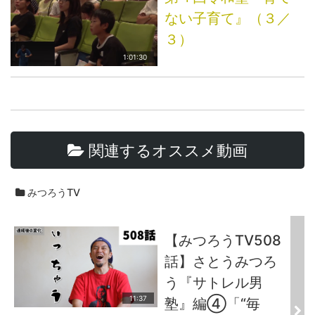
ない子育て』（３／
３）
1:01:30
関連するオススメ動画
みつろうTV
【みつろうTV508
話】さとうみつろ
う『サトレル男
11:37
塾』編④「“毎