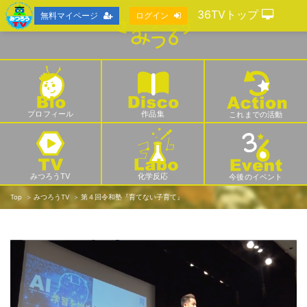
36TVトップ
無料マイページ
ログイン
プロフィール
作品集
これまでの活動
みつろうTV
化学反応
今後のイベント
Top
みつろうTV
第４回令和塾『育てない子育て』