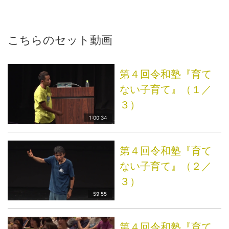
こちらのセット動画
第４回令和塾『育て
ない子育て』（１／
３）
1:00:34
第４回令和塾『育て
ない子育て』（２／
３）
59:55
第４回令和塾『育て