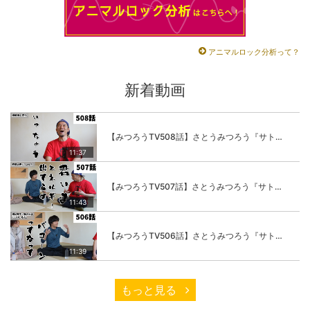
アニマルロック分析って？
新着動画
【みつろうTV508話】さとうみつろう『サトレル男塾』編④「“毎日”が変わります。楽しく」
11:37
【みつろうTV507話】さとうみつろう『サトレル男塾』編③「快楽は“自分のカラダの内側”にしかない」
11:43
【みつろうTV506話】さとうみつろう『サトレル男塾』編②「不思議な棒をお尻に…」
11:39
もっと見る