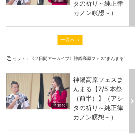
4:30:10
タの祈り～純正律
カノン瞑想～）
一覧へ
セット：《２日間アーカイブ》神鍋高原フェス“まんまる”
神鍋高原フェスま
んまる【7/5 本祭
（前半）】（アシ
4:30:10
タの祈り～純正律
カノン瞑想～）