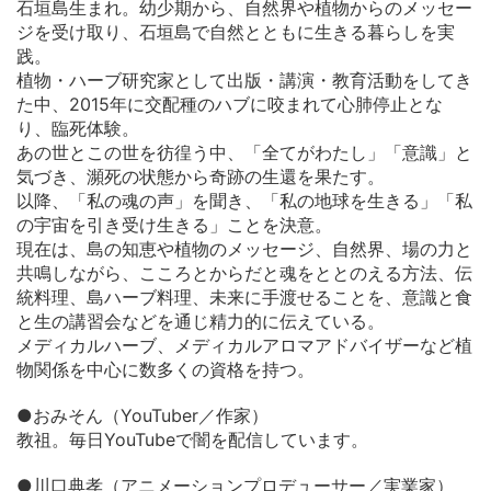
石垣島生まれ。幼少期から、自然界や植物からのメッセー
ジを受け取り、石垣島で自然とともに生きる暮らしを実
践。
植物・ハーブ研究家として出版・講演・教育活動をしてき
た中、2015年に交配種のハブに咬まれて心肺停止とな
り、臨死体験。
あの世とこの世を彷徨う中、「全てがわたし」「意識」と
気づき、瀕死の状態から奇跡の生還を果たす。
以降、「私の魂の声」を聞き、「私の地球を生きる」「私
の宇宙を引き受け生きる」ことを決意。
現在は、島の知恵や植物のメッセージ、自然界、場の力と
共鳴しながら、こころとからだと魂をととのえる方法、伝
統料理、島ハーブ料理、未来に手渡せることを、意識と食
と生の講習会などを通じ精力的に伝えている。
メディカルハーブ、メディカルアロマアドバイザーなど植
物関係を中心に数多くの資格を持つ。
●おみそん（YouTuber／作家）
教祖。毎日YouTubeで闇を配信しています。
●川口典孝（アニメーションプロデューサー／実業家）