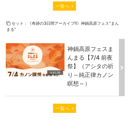
一覧へ
セット：《奇跡の3日間アーカイブ!!》神鍋高原フェス“まん
まる”
神鍋高原フェスま
んまる【7/4 前夜
祭】（アシタの祈
4:41:29
り～純正律カノン
瞑想～）
一覧へ