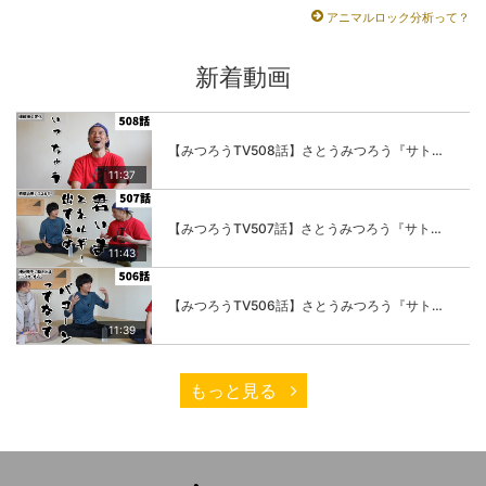
アニマルロック分析って？
新着動画
【みつろうTV508話】さとうみつろう『サトレル男塾』編④「“毎日”が変わります。楽しく」
11:37
【みつろうTV507話】さとうみつろう『サトレル男塾』編③「快楽は“自分のカラダの内側”にしかない」
11:43
【みつろうTV506話】さとうみつろう『サトレル男塾』編②「不思議な棒をお尻に…」
11:39
もっと見る