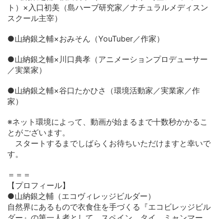
ト）×入口初美（島ハーブ研究家／ナチュラルメディスン
スクール主宰）
●山納銀之輔×おみそん（YouTuber／作家）
●山納銀之輔×川口典孝（アニメーションプロデューサー
／実業家）
●山納銀之輔×谷口たかひさ（環境活動家／実業家／作
家）
※ネット環境によって、動画が始まるまで十数秒かかるこ
とがございます。
スタートするまでしばらくお待ちいただけますと幸いで
す。
＝＝＝
【プロフィール】
●山納銀之輔（エコヴィレッジビルダー）
自然界にあるもので衣食住を手づくる『エコビレッジビル
ダー』の第一人者として、スペイン、タイ、ミャンマー、