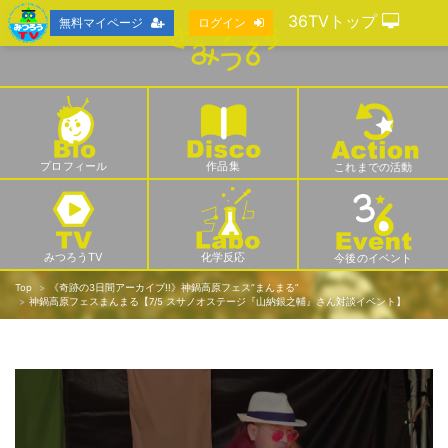
36TVトップ
無料マイページ
ログイン
プロフィール
作品集
これまでの活動
みつろうTV
化学反応
今後のイベント
Top
《奇跡の3日間アーカイブ!!》神鍋高原フェス“まんまる”
神鍋高原フェスまんまる【7/5 スサノオステージ『山納銀之輔』さん対談イベント】