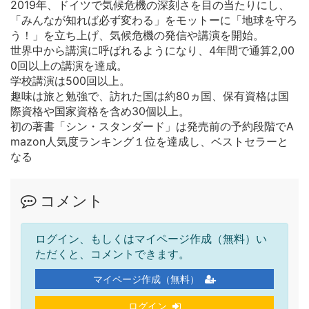
2019年、ドイツで気候危機の深刻さを目の当たりにし、
「みんなが知れば必ず変わる」をモットーに「地球を守ろ
う！」を立ち上げ、気候危機の発信や講演を開始。
世界中から講演に呼ばれるようになり、4年間で通算2,00
0回以上の講演を達成。
学校講演は500回以上。
趣味は旅と勉強で、訪れた国は約80ヵ国、保有資格は国
際資格や国家資格を含め30個以上。
初の著書「シン・スタンダード」は発売前の予約段階でA
mazon人気度ランキング１位を達成し、ベストセラーと
なる
コメント
ログイン、もしくはマイページ作成（無料）い
ただくと、コメントできます。
マイページ作成（無料）
ログイン