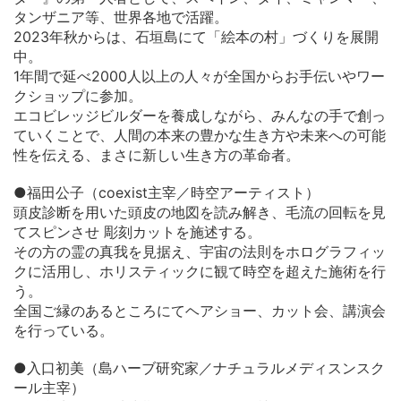
タンザニア等、世界各地で活躍。
2023年秋からは、石垣島にて「絵本の村」づくりを展開
中。
1年間で延べ2000人以上の人々が全国からお手伝いやワー
クショップに参加。
エコビレッジビルダーを養成しながら、みんなの手で創っ
ていくことで、人間の本来の豊かな生き方や未来への可能
性を伝える、まさに新しい生き方の革命者。
●福田公子（coexist主宰／時空アーティスト）
頭皮診断を用いた頭皮の地図を読み解き、毛流の回転を見
てスピンさせ 彫刻カットを施述する。
その方の霊の真我を見据え、宇宙の法則をホログラフィッ
クに活用し、ホリスティックに観て時空を超えた施術を行
う。
全国ご縁のあるところにてヘアショー、カット会、講演会
を行っている。
●入口初美（島ハーブ研究家／ナチュラルメディスンスク
ール主宰）