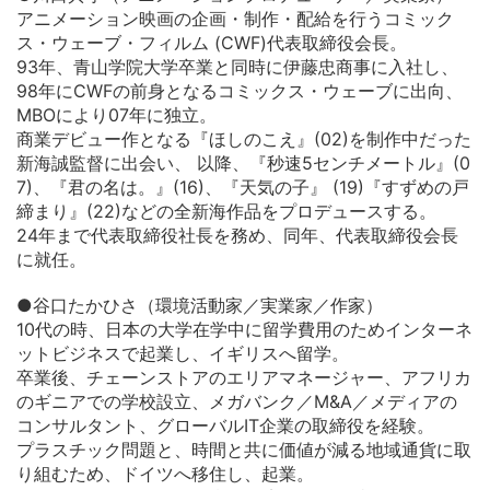
アニメーション映画の企画・制作・配給を行うコミック
ス・ウェーブ・フィルム (CWF)代表取締役会長。
93年、青山学院大学卒業と同時に伊藤忠商事に入社し、
98年にCWFの前身となるコミックス・ウェーブに出向、
MBOにより07年に独立。
商業デビュー作となる『ほしのこえ』(02)を制作中だった
新海誠監督に出会い、 以降、『秒速5センチメートル』(0
7)、『君の名は。』(16)、『天気の子』 (19)『すずめの戸
締まり』(22)などの全新海作品をプロデュースする。
24年まで代表取締役社長を務め、同年、代表取締役会長
に就任。
●谷口たかひさ（環境活動家／実業家／作家）
10代の時、日本の大学在学中に留学費用のためインターネ
ットビジネスで起業し、イギリスへ留学。
卒業後、チェーンストアのエリアマネージャー、アフリカ
のギニアでの学校設立、メガバンク／M&A／メディアの
コンサルタント、グローバルIT企業の取締役を経験。
プラスチック問題と、時間と共に価値が減る地域通貨に取
り組むため、ドイツへ移住し、起業。