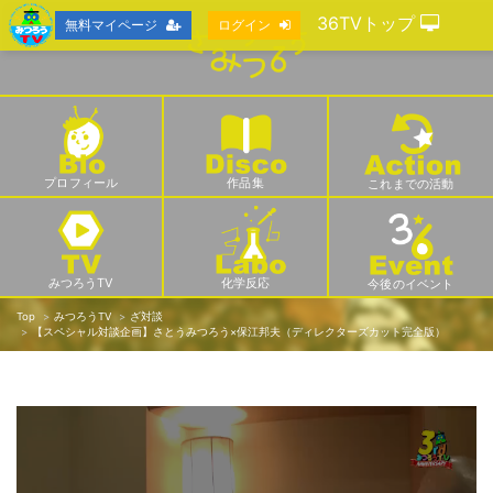
36TVトップ
無料マイページ
ログイン
プロフィール
作品集
これまでの活動
みつろうTV
化学反応
今後のイベント
Top
みつろうTV
ざ対談
【スペシャル対談企画】さとうみつろう×保江邦夫（ディレクターズカット完全版）