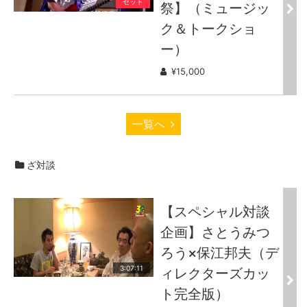
セット
祭】（ミュージッ
ク＆トークショ
ー）
¥15,000
一覧へ
ざ対談
【スペシャル対談
企画】さとうみつ
ろう×保江邦夫（デ
3:07:11
ィレクターズカッ
ト完全版）