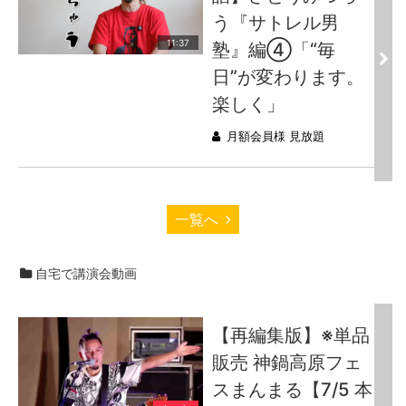
う『サトレル男
11:37
塾』編④「“毎
日”が変わります。
楽しく」
月額会員様 見放題
一覧へ
自宅で講演会動画
【再編集版】※単品
販売 神鍋高原フェ
スまんまる【7/5 本