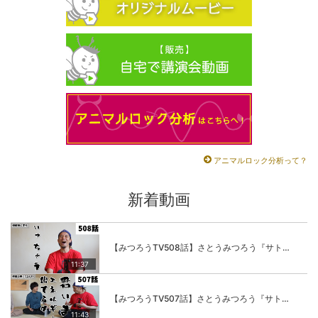
アニマルロック分析って？
新着動画
【みつろうTV508話】さとうみつろう『サトレル男塾』編④「“毎日”が変わります。楽しく」
11:37
【みつろうTV507話】さとうみつろう『サトレル男塾』編③「快楽は“自分のカラダの内側”にしかない」
11:43