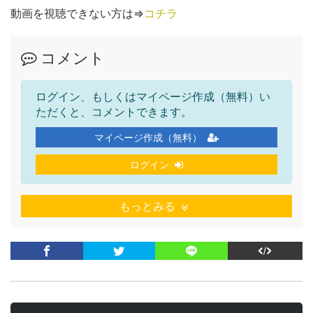
動画を視聴できない方は⇒
コチラ
コメント
ログイン、もしくはマイページ作成（無料）い
ただくと、コメントできます。
マイページ作成（無料）
ログイン
もっとみる