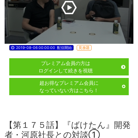
2019-08-06 00:00:00
配信開始
見放題
プレミアム会員の方は
ログインして続きを視聴
超お得なプレミアム会員に
なっていない方はこちら！
【第１７５話】『ばけたん』開発
者・河原社長との対談①