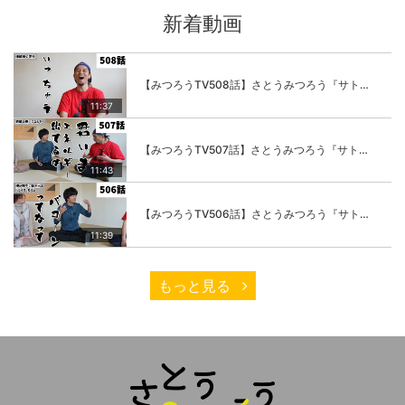
新着動画
【みつろうTV508話】さとうみつろう『サトレル男塾』編④「“毎日”が変わります。楽しく」
11:37
【みつろうTV507話】さとうみつろう『サトレル男塾』編③「快楽は“自分のカラダの内側”にしかない」
11:43
【みつろうTV506話】さとうみつろう『サトレル男塾』編②「不思議な棒をお尻に…」
11:39
もっと見る