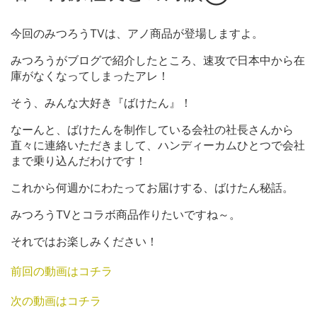
今回のみつろうTVは、アノ商品が登場しますよ。
みつろうがブログで紹介したところ、速攻で日本中から在
庫がなくなってしまったアレ！
そう、みんな大好き『ばけたん』！
なーんと、ばけたんを制作している会社の社長さんから
直々に連絡いただきまして、ハンディーカムひとつで会社
まで乗り込んだわけです！
これから何週かにわたってお届けする、ばけたん秘話。
みつろうTVとコラボ商品作りたいですね～。
それではお楽しみください！
前回の動画はコチラ
次の動画はコチラ