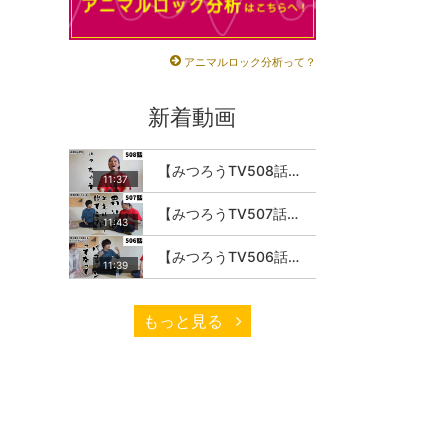
アニマルロック分析って？
新着動画
【みつろうTV508話】さとうみつろう『サトレル男塾』編④「“毎日”が変わります。楽しく」
11:37
【みつろうTV507話】さとうみつろう『サトレル男塾』編③「快楽は“自分のカラダの内側”にしかない」
11:43
【みつろうTV506話】さとうみつろう『サトレル男塾』編②「不思議な棒をお尻に…」
11:39
もっと見る