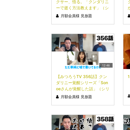
クサー、悟る。「クンダリニ
ーで逝く方法教えます」（シ
リーズ第４回）
月額会員様 見放題
12:46
【みつろうTV 356話】クン
ダリニー覚醒シリーズ「Son
oeさんが覚醒した話」（シリ
ーズ２回目）
月額会員様 見放題