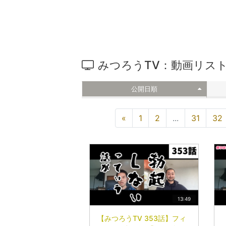
みつろうTV：動画リス
公開日順
«
1
2
...
31
32
13:49
【みつろうTV 353話】フィ