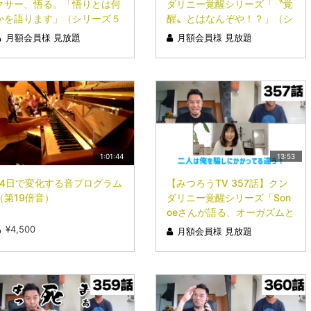
クサー、悟る。「悟りとは何
ダリニー覚醒シリーズ「〝覚
かを語ります」（シリーズ５
醒〟とはなんぞや！？」（シ
回目）
リーズ１回目）
月額会員様 見放題
月額会員様 見放題
1:01:44
13:53
14日で変化する音プログラム
【みつろうTV 357話】クン
（第19倍音）
ダリニー覚醒シリーズ「Son
oeさんが語る、オーガズムと
悟り」（シリーズ３回目）
¥4,500
月額会員様 見放題