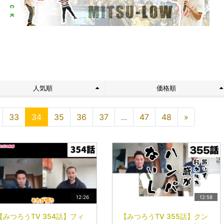
ト
人気順
価格順
33
34
35
36
37
...
47
48
»
12:26
12:58
【みつろうTV 354話】フィ
【みつろうTV 355話】クン