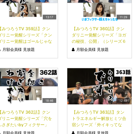
13:17
11:29
【みつろうTV 359話】クン
【みつろうTV 360話】クン
ダリニー覚醒シリーズ「クン
ダリニー覚醒シリーズ「ヨガ
ダリニー覚醒はゴールじゃな
の秘技、公開」（シリーズ６
い！？」（シリーズ５回目）
回目）
月額会員様 見放題
月額会員様 見放題
18:46
12:48
【みつろうTV 362話】クン
【みつろうTV 363話】タン
ダリニー覚醒シリーズ「穴を
トラエネルギー解放ヒミツ合
ふさぎたいbyフィクサー」
宿シリーズ「外イキってな
（シリーズ８回目）
に？byみつろう」（シリーズ
月額会員様 見放題
月額会員様 見放題