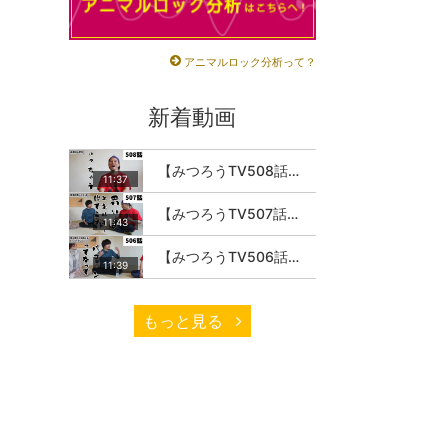
アニマルロック分析って？
新着動画
【みつろうTV508話】さとうみつろう『サトレル男塾』編④「“毎日”が変わります。楽しく」
11:37
【みつろうTV507話】さとうみつろう『サトレル男塾』編③「快楽は“自分のカラダの内側”にしかない」
11:43
【みつろうTV506話】さとうみつろう『サトレル男塾』編②「不思議な棒をお尻に…」
11:39
もっと見る