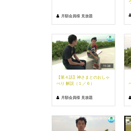
月額会員様 見放題
11:38
【第４話】神さまとのおしゃ
べり 解説（１／６）
月額会員様 見放題