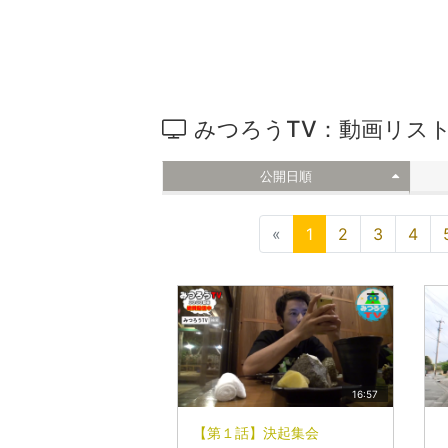
みつろうTV：動画リス
公開日順
«
1
2
3
4
16:57
【第１話】決起集会