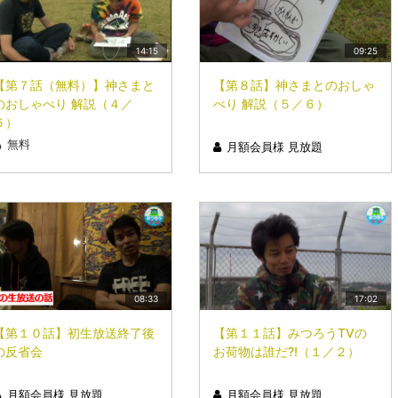
14:15
09:25
【第７話（無料）】神さまと
【第８話】神さまとのおしゃ
のおしゃべり 解説（４／
べり 解説（５／６）
６）
無料
月額会員様 見放題
08:33
17:02
【第１０話】初生放送終了後
【第１１話】みつろうTVの
の反省会
お荷物は誰だ?!（１／２）
月額会員様 見放題
月額会員様 見放題