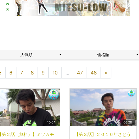
ト
人気順
価格順
5
6
7
8
9
10
...
47
48
»
10:04
06:28
【第２話（無料）】ミソカモ
【第３話】２０１６年さとう