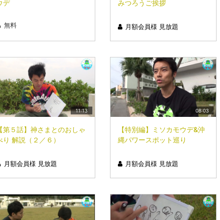
ウデ
みつろうご挨拶
無料
月額会員様 見放題
11:13
08:03
【第５話】神さまとのおしゃ
【特別編】ミソカモウデ&沖
べり 解説（２／６）
縄パワースポット巡り
月額会員様 見放題
月額会員様 見放題