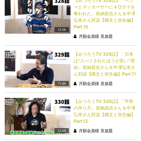
【みつろうTV 328話】「ペリ
ーとマッカーサーにキ○タマを
奪われた」喜納昌吉さん＆中澤
弘幸さん対談【縄文と弥生編】
Part.10
12:06
月額会員様 見放題
【みつろうTV 329話】「日本
は“スパイされたほうが良い”理
由」喜納昌吉さん＆中澤弘幸さ
ん対談【縄文と弥生編】Part.11
月額会員様 見放題
11:46
【みつろうTV 330話】「平和
の作り方」喜納昌吉さん＆中澤
弘幸さん対談【縄文と弥生編】
Part.12
月額会員様 見放題
12:06