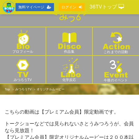
36TVトップ
無料マイページ
ログイン
プロフィール
作品集
これまでの活動
みつろうTV
化学反応
今後のイベント
Top
みつろうTV
オリジナルムービー
こちらの動画は【プレミアム会員】限定動画です。
トークショーなどでは見られないさとうみつろうが、会員
なら見放題！
【プレミアム会員】限定オリジナルムービーは２００本以