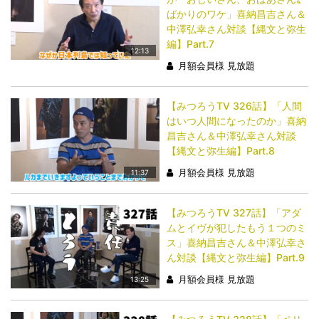
ばかりのワケ」喜納昌吉さん＆
中澤弘幸さん対談【縄文と弥生
編】Part.7
12:13
月額会員様 見放題
【みつろうTV 326話】「人間
はいつ人間になったのか」喜納
昌吉さん＆中澤弘幸さん対談
【縄文と弥生編】Part.8
月額会員様 見放題
11:37
【みつろうTV 327話】「アダ
ムとイヴが犯したもう１つのミ
ス」喜納昌吉さん＆中澤弘幸さ
ん対談【縄文と弥生編】Part.9
月額会員様 見放題
13:25