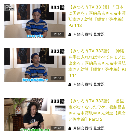
【みつろうTV 331話】「日本
に国連を」喜納昌吉さん＆中澤
弘幸さん対談【縄文と弥生編】
Part.13
月額会員様 見放題
12:30
【みつろうTV 332話】「沖縄
を手に入れればすべてをモノに
出来る」喜納昌吉さん＆中澤弘
幸さん対談【縄文と弥生編】Pa
rt.14
12:08
月額会員様 見放題
【みつろうTV 333話】「首里
市がなくなったワケ」喜納昌吉
さん＆中澤弘幸さん対談【縄文
と弥生編】Part.15
月額会員様 見放題
12:20