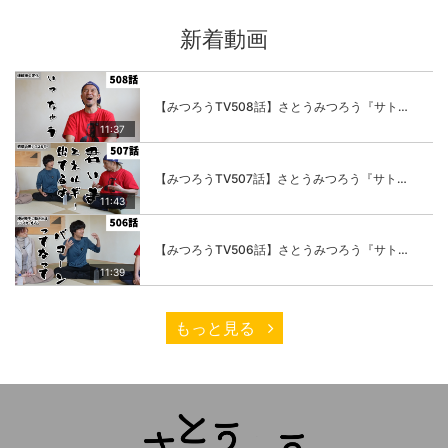
新着動画
【みつろうTV508話】さとうみつろう『サトレル男塾』編④「“毎日”が変わります。楽しく」
11:37
【みつろうTV507話】さとうみつろう『サトレル男塾』編③「快楽は“自分のカラダの内側”にしかない」
11:43
【みつろうTV506話】さとうみつろう『サトレル男塾』編②「不思議な棒をお尻に…」
11:39
もっと見る