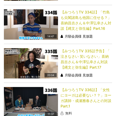
【みつろうTV 334話】「竹島
も尖閣諸島も他国に任せる？」
喜納昌吉さん＆中澤弘幸さん対
談【縄文と弥生編】Part.16
月額会員様 見放題
14:47
【みつろうTV 335話予告】「​​​​​​​
泣きなさい 笑いなさい」喜納
昌吉さん＆中澤弘幸さん対談
【縄文と弥生編】Part.17
月額会員様 見放題
20:04
【みつろうTV 336話】「​​​​​​​女性
にヨーガは必要ない？？」ヨー
ガ講師・成瀬雅春さんとの対談
Part.1
無料
11:37