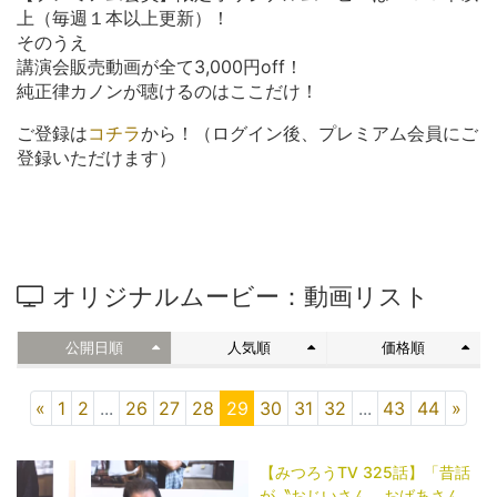
上（毎週１本以上更新）！
そのうえ
講演会販売動画が全て3,000円off！
純正律カノンが聴けるのはここだけ！
ご登録は
コチラ
から！（ログイン後、プレミアム会員にご
登録いただけます）
オリジナルムービー：動画リスト
公開日順
人気順
価格順
«
1
2
...
26
27
28
29
30
31
32
...
43
44
»
【みつろうTV 325話】「昔話
が〝おじいさん、おばあさん〟