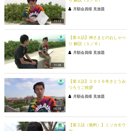
月額会員様 見放題
11:13
【第４話】神さまとのおしゃべ
り 解説（１／６）
月額会員様 見放題
11:38
【第３話】２０１６年さとうみ
つろうご挨拶
月額会員様 見放題
06:28
【第２話（無料）】ミソカモウ
デ