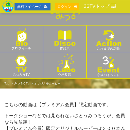
36TVトップ
無料マイページ
ログイン
プロフィール
作品集
これまでの活動
みつろうTV
化学反応
今後のイベント
Top
みつろうTV
オリジナルムービー
こちらの動画は【プレミアム会員】限定動画です。
トークショーなどでは見られないさとうみつろうが、会員
なら見放題！
【プレミアム会員】限定オリジナルムービーは２００本以