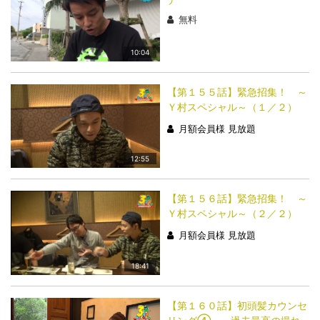
無料
10:04
【第１５５話】緊急招集！ ～
Ｙ村スペシャル～（１／２）
月額会員様 見放題
12:55
【第１５６話】緊急招集！ ～
Ｙ村スペシャル～（２／２）
月額会員様 見放題
18:41
【第１６０話】初頭髪カウンセ