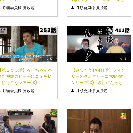
と本質でなくなる」（シリー
月額会員様 見放題
月額会員様 見放題
ズ10回目）
12:57
40:19
【第２５３話】みっちゃんが
【みつろうTV411話】フィク
住む沖縄のビーチにゴミを拾
サーのクンダリーニ覚醒修行
いに行こうツアー⑧
シリーズ③「教祖になっち
ゃう人」
月額会員様 見放題
月額会員様 見放題