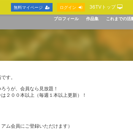
36TVトップ
無料マイページ
ログイン
プロフィール
作品集
これまでの活
画です。
つろうが、会員なら見放題！
ーは２００本以上（毎週１本以上更新）！
ミアム会員にご登録いただけます）