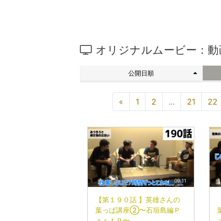
オリジナルムービー：動
公開日順
«
1
2
...
21
22
09:11
【第１９０話 】英雄さんの
葉っぱ講座②〜石垣島編Ｐ
ａｒｔ９〜