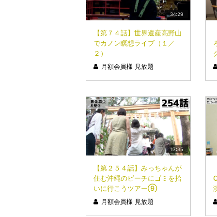
34:29
【第７４話】世界遺産高野山
でカノン瞑想ライブ（１／
２）
月額会員様 見放題
17:35
【第２５４話】みっちゃんが
住む沖縄のビーチにゴミを拾
いに行こうツアー⑨
月額会員様 見放題