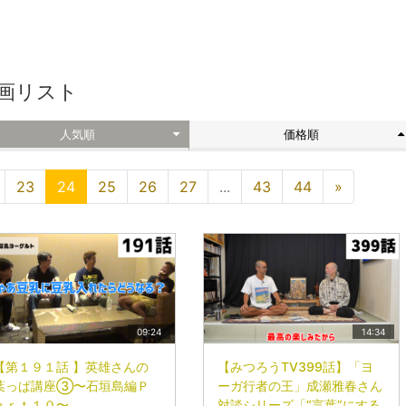
画リスト
人気順
価格順
23
24
25
26
27
...
43
44
»
09:24
14:34
【第１９１話 】英雄さんの
【みつろうTV399話】「ヨ
葉っぱ講座③〜石垣島編Ｐ
ーガ行者の王」成瀬雅春さん
ａｒｔ１０〜
対談シリーズ「“言葉”にする