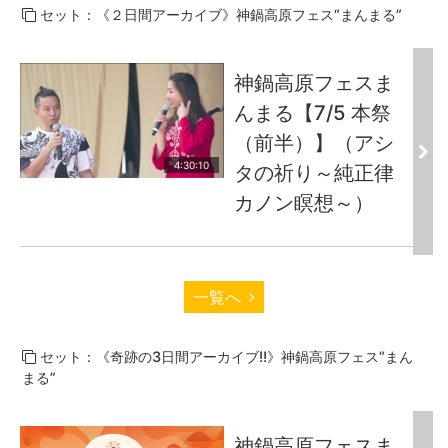
セット：《２日間アーカイブ》神鍋高原フェス“まんまる”
神鍋高原フェスま
んまる【7/5 本祭
（前半）】（アシ
4:30:10
タの祈り～純正律
カノン瞑想～）
一覧へ
セット：《奇跡の3日間アーカイブ!!》神鍋高原フェス“まん
まる”
神鍋高原フェスま