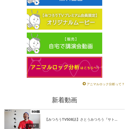
アニマルロック分析って？
新着動画
【みつろうTV508話】さとうみつろう『サトレル男塾』編④「“毎日”が変わります。楽しく」
11:37