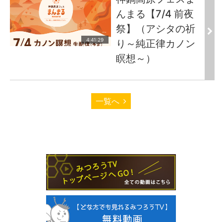
んまる【7/4 前夜
祭】（アシタの祈
4:41:29
り～純正律カノン
瞑想～）
一覧へ