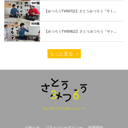
【みつろうTV507話】さとうみつろう『サトレル男塾』編③「快楽は“自分のカラダの内側”にしかない」
11:43
【みつろうTV506話】さとうみつろう『サトレル男塾』編②「不思議な棒をお尻に…」
11:39
もっと見る
さとうみつろう公式ホームページ
お知らせ
プライバシーポリシー
利用規約