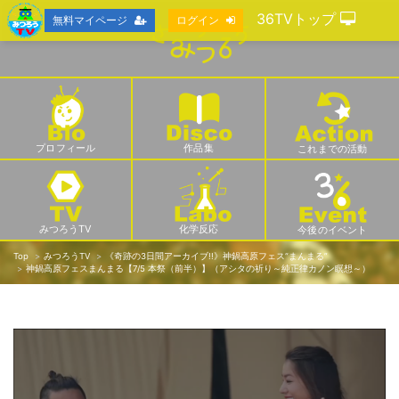
36TVトップ
無料マイページ
ログイン
プロフィール
作品集
これまでの活動
みつろうTV
化学反応
今後のイベント
Top
みつろうTV
《奇跡の3日間アーカイブ!!》神鍋高原フェス“まんまる”
神鍋高原フェスまんまる【7/5 本祭（前半）】（アシタの祈り～純正律カノン瞑想～）