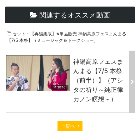
関連するオススメ動画
セット：【再編集版】※単品販売 神鍋高原フェスまんまる
【7/5 本祭】（ミュージック＆トークショー）
神鍋高原フェスま
んまる【7/5 本祭
（前半）】（アシ
4:30:10
タの祈り～純正律
カノン瞑想～）
一覧へ