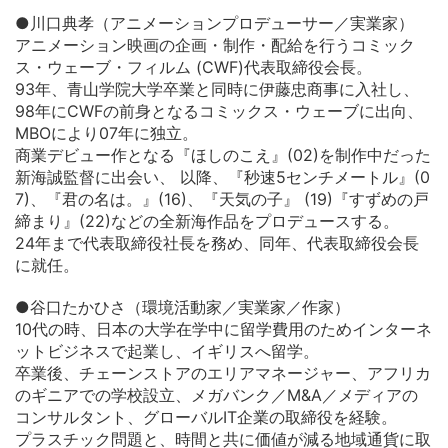
●川口典孝（アニメーションプロデューサー／実業家）
アニメーション映画の企画・制作・配給を行うコミック
ス・ウェーブ・フィルム (CWF)代表取締役会長。
93年、青山学院大学卒業と同時に伊藤忠商事に入社し、
98年にCWFの前身となるコミックス・ウェーブに出向、
MBOにより07年に独立。
商業デビュー作となる『ほしのこえ』(02)を制作中だった
新海誠監督に出会い、 以降、『秒速5センチメートル』(0
7)、『君の名は。』(16)、『天気の子』 (19)『すずめの戸
締まり』(22)などの全新海作品をプロデュースする。
24年まで代表取締役社長を務め、同年、代表取締役会長
に就任。
●谷口たかひさ（環境活動家／実業家／作家）
10代の時、日本の大学在学中に留学費用のためインターネ
ットビジネスで起業し、イギリスへ留学。
卒業後、チェーンストアのエリアマネージャー、アフリカ
のギニアでの学校設立、メガバンク／M&A／メディアの
コンサルタント、グローバルIT企業の取締役を経験。
プラスチック問題と、時間と共に価値が減る地域通貨に取