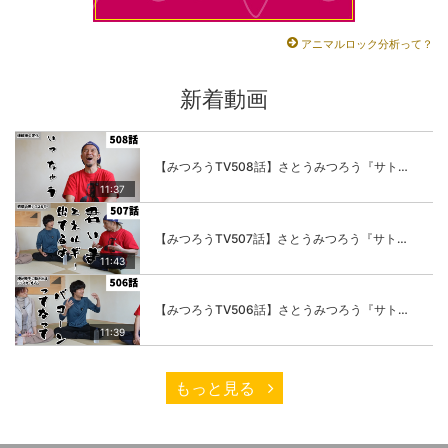
アニマルロック分析って？
新着動画
【みつろうTV508話】さとうみつろう『サトレル男塾』編④「“毎日”が変わります。楽しく」
11:37
【みつろうTV507話】さとうみつろう『サトレル男塾』編③「快楽は“自分のカラダの内側”にしかない」
11:43
【みつろうTV506話】さとうみつろう『サトレル男塾』編②「不思議な棒をお尻に…」
11:39
もっと見る