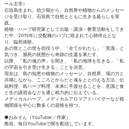
ール主宰）
石垣島生まれ。幼少期から、自然界や植物からのメッセー
ジを受け取り、石垣島で自然とともに生きる暮らしを実
践。
植物・ハーブ研究家として出版・講演・教育活動をしてき
た中、2015年に交配種のハブに咬まれて心肺停止とな
り、臨死体験。
あの世とこの世を彷徨う中、「全てがわたし」「意識」と
気づき、瀕死の状態から奇跡の生還を果たす。
以降、「私の魂の声」を聞き、「私の地球を生きる」「私
の宇宙を引き受け生きる」ことを決意。
現在は、島の知恵や植物のメッセージ、自然界、場の力と
共鳴しながら、こころとからだと魂をととのえる方法、伝
統料理、島ハーブ料理、未来に手渡せることを、意識と食
と生の講習会などを通じ精力的に伝えている。
メディカルハーブ、メディカルアロマアドバイザーなど植
物関係を中心に数多くの資格を持つ。
●おみそん（YouTuber／作家）
教祖。毎日YouTubeで闇を配信しています。