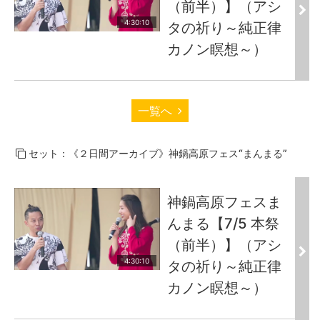
（前半）】（アシ
4:30:10
タの祈り～純正律
カノン瞑想～）
一覧へ
セット：《２日間アーカイブ》神鍋高原フェス“まんまる”
神鍋高原フェスま
んまる【7/5 本祭
（前半）】（アシ
4:30:10
タの祈り～純正律
カノン瞑想～）