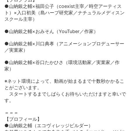
●山納銀之輔×福田公子（coexist主宰／時空アーティス
ト）×入口初美（島ハーブ研究家／ナチュラルメディスン
スクール主宰）
●山納銀之輔×おみそん（YouTuber／作家）
●山納銀之輔×川口典孝（アニメーションプロデューサー
／実業家）
●山納銀之輔×谷口たかひさ（環境活動家／実業家／作
家）
※ネット環境によって、動画が始まるまで十数秒かかるこ
とがございます。
スタートするまでしばらくお待ちいただけますと幸いで
す。
＝＝＝
【プロフィール】
●山納銀之輔（エコヴィレッジビルダー）