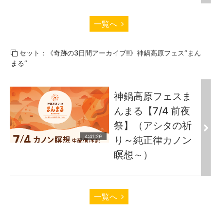
一覧へ
セット：《奇跡の3日間アーカイブ!!》神鍋高原フェス“まん
まる”
神鍋高原フェスま
んまる【7/4 前夜
祭】（アシタの祈
4:41:29
り～純正律カノン
瞑想～）
一覧へ