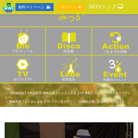
36TVトップ
無料マイページ
ログイン
プロフィール
作品集
これまでの活動
みつろうTV
化学反応
今後のイベント
Top
【再編集版】※単品販売 神鍋高原フェスまんまる【7/5 本祭】（ミュージック＆トークシ
ョー）
神鍋高原フェスまんまる【7/5 スサノオステージ『山納銀之輔』さん対談イベント】