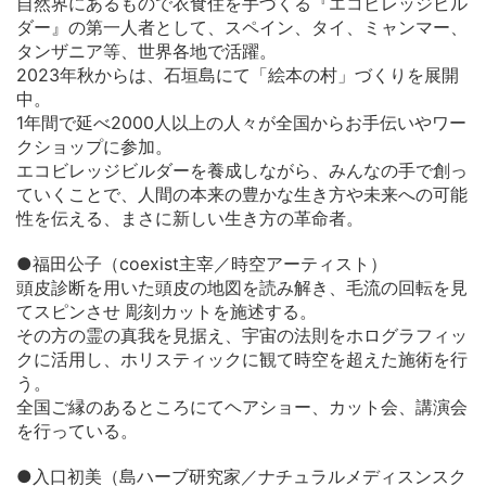
自然界にあるもので衣食住を手づくる『エコビレッジビル
ダー』の第一人者として、スペイン、タイ、ミャンマー、
タンザニア等、世界各地で活躍。
2023年秋からは、石垣島にて「絵本の村」づくりを展開
中。
1年間で延べ2000人以上の人々が全国からお手伝いやワー
クショップに参加。
エコビレッジビルダーを養成しながら、みんなの手で創っ
ていくことで、人間の本来の豊かな生き方や未来への可能
性を伝える、まさに新しい生き方の革命者。
●福田公子（coexist主宰／時空アーティスト）
頭皮診断を用いた頭皮の地図を読み解き、毛流の回転を見
てスピンさせ 彫刻カットを施述する。
その方の霊の真我を見据え、宇宙の法則をホログラフィッ
クに活用し、ホリスティックに観て時空を超えた施術を行
う。
全国ご縁のあるところにてヘアショー、カット会、講演会
を行っている。
●入口初美（島ハーブ研究家／ナチュラルメディスンスク