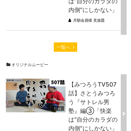
は“自分のカラダの
内側”にしかない」
月額会員様 見放題
一覧へ
オリジナルムービー
【みつろうTV507
話】さとうみつろ
う『サトレル男
11:43
塾』編③「快楽
は“自分のカラダの
内側”にしかない」