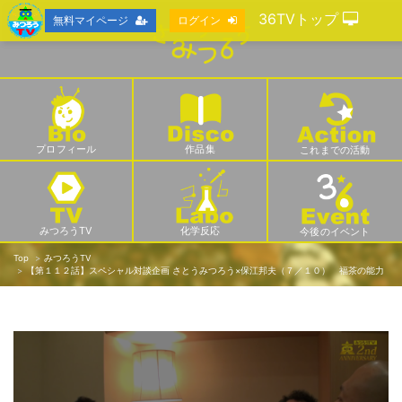
36TVトップ
無料マイページ
ログイン
プロフィール
作品集
これまでの活動
みつろうTV
化学反応
今後のイベント
Top
みつろうTV
【第１１２話】スペシャル対談企画 さとうみつろう×保江邦夫（７／１０） 福茶の能力