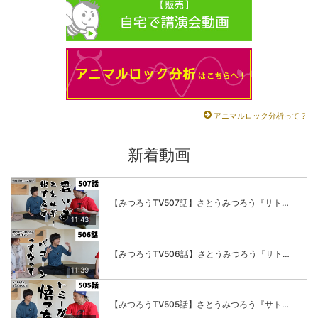
アニマルロック分析って？
新着動画
【みつろうTV507話】さとうみつろう『サトレル男塾』編③「快楽は“自分のカラダの内側”にしかない」
11:43
【みつろうTV506話】さとうみつろう『サトレル男塾』編②「不思議な棒をお尻に…」
11:39
【みつろうTV505話】さとうみつろう『サトレル男塾』編①「“快感不足”のこの世の中…悟ってみたいと思いませんか？」