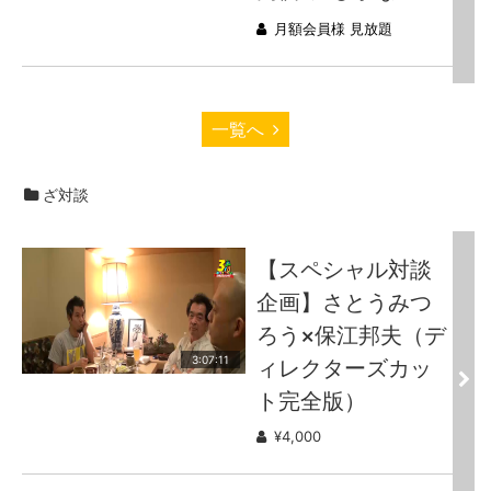
月額会員様 見放題
一覧へ
ざ対談
【スペシャル対談
企画】さとうみつ
ろう×保江邦夫（デ
3:07:11
ィレクターズカッ
ト完全版）
¥4,000