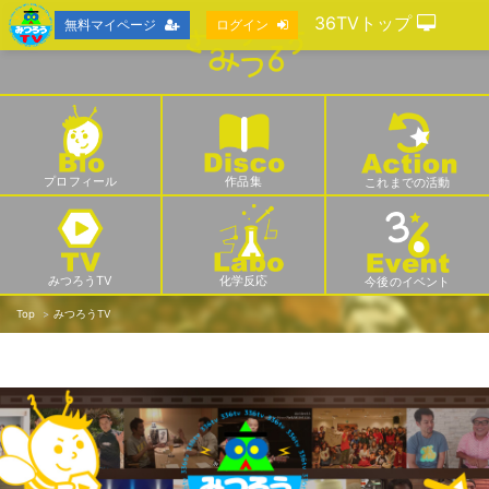
36TVトップ
無料マイページ
ログイン
プロフィール
作品集
これまでの活動
みつろうTV
化学反応
今後のイベント
Top
みつろうTV