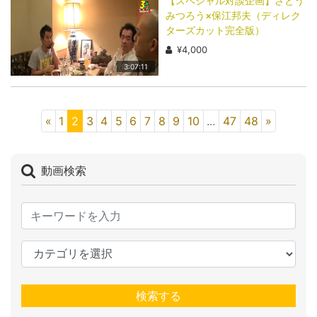
【スペシャル対談企画】さとう
みつろう×保江邦夫（ディレク
ターズカット完全版）
¥4,000
3:07:11
«
1
2
3
4
5
6
7
8
9
10
...
47
48
»
動画検索
検索する