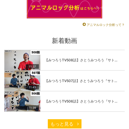
アニマルロック分析って？
新着動画
【みつろうTV508話】さとうみつろう『サトレル男塾』編④「“毎日”が変わります。楽しく」
11:37
【みつろうTV507話】さとうみつろう『サトレル男塾』編③「快楽は“自分のカラダの内側”にしかない」
11:43
【みつろうTV506話】さとうみつろう『サトレル男塾』編②「不思議な棒をお尻に…」
11:39
もっと見る