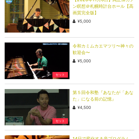
ン瞑想＠札幌時計台ホール【高
画質完全版】
¥5,000
令和カミムカエマツリ〜神々の
歓迎会〜
¥5,000
セット
第５回令和塾『あなたが「あな
た」になる前の記憶』
¥4,500
セット
14日で変化する音プログラム