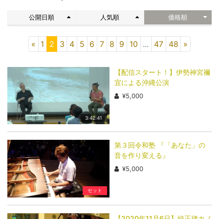
公開日順
人気順
価格順
«
1
2
3
4
5
6
7
8
9
10
...
47
48
»
【配信スタート！】伊勢神宮禰
宜による沖縄公演
¥5,000
3:42:41
第３回令和塾 ​『「あなた」の
音を作り変える』
¥5,000
セット
【2020年11月6日】純正律カノ