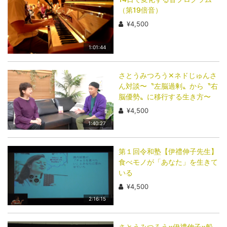
（第19倍音）
¥4,500
1:01:44
さとうみつろう✕ネドじゅんさ
ん対談〜〝左脳過剰〟から〝右
脳優勢〟に移行する生き方〜
¥4,500
1:40:27
第１回令和塾【伊禮伸子先生】
食べモノが「あなた」を生きて
いる
¥4,500
2:16:15
さとうみつろう×伊禮伸子×船