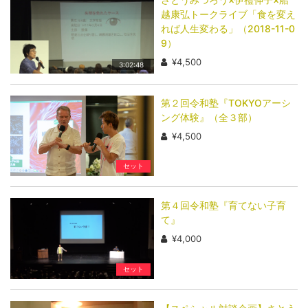
越康弘トークライブ「食を変え
れば人生変わる」（2018-11-0
9）
¥4,500
3:02:48
第２回令和塾『TOKYOアーシ
ング体験』（全３部）
¥4,500
セット
第４回令和塾『育てない子育
て』
¥4,000
セット