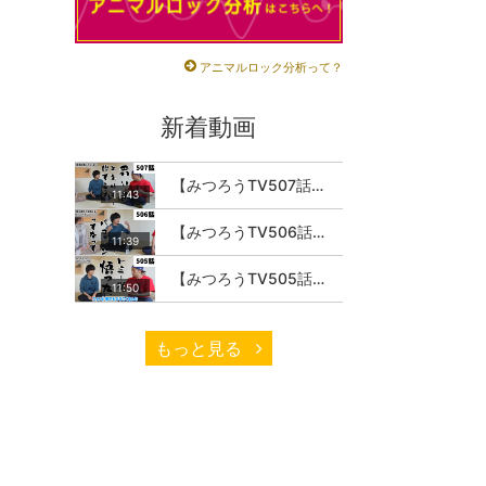
アニマルロック分析って？
新着動画
【みつろうTV507話】さとうみつろう『サトレル男塾』編③「快楽は“自分のカラダの内側”にしかない」
11:43
【みつろうTV506話】さとうみつろう『サトレル男塾』編②「不思議な棒をお尻に…」
11:39
【みつろうTV505話】さとうみつろう『サトレル男塾』編①「“快感不足”のこの世の中…悟ってみたいと思いませんか？」
11:50
もっと見る