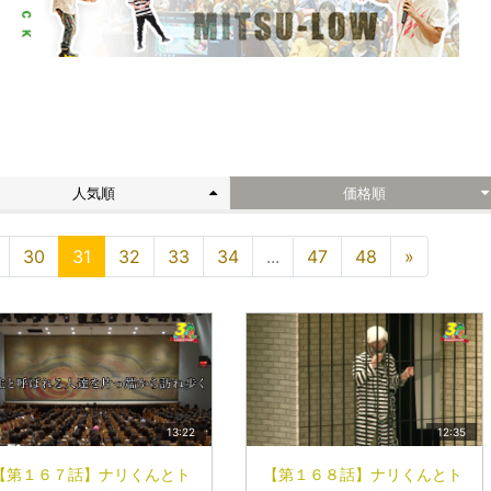
ト
人気順
価格順
30
31
32
33
34
...
47
48
»
13:22
12:35
【第１６７話】ナリくんとト
【第１６８話】ナリくんとト