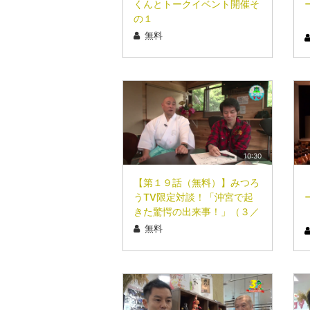
くんとトークイベント開催そ
の１
無料
10:30
【第１９話（無料）】みつろ
うTV限定対談！「沖宮で起
きた驚愕の出来事！」（３／
４）
無料