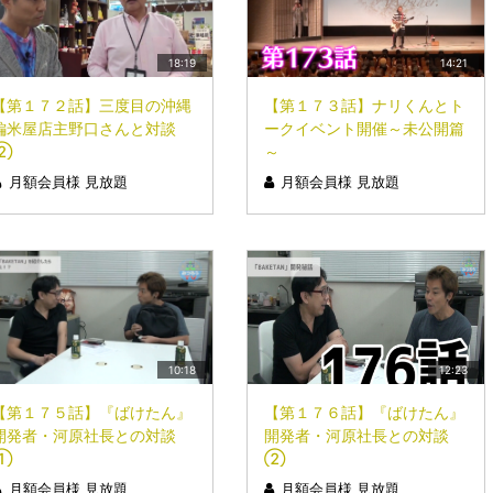
18:19
14:21
【第１７２話】三度目の沖縄
【第１７３話】ナリくんとト
編米屋店主野口さんと対談
ークイベント開催～未公開篇
②
～
月額会員様 見放題
月額会員様 見放題
10:18
12:23
【第１７５話】『ばけたん』
【第１７６話】『ばけたん』
開発者・河原社長との対談
開発者・河原社長との対談
①
②
月額会員様 見放題
月額会員様 見放題