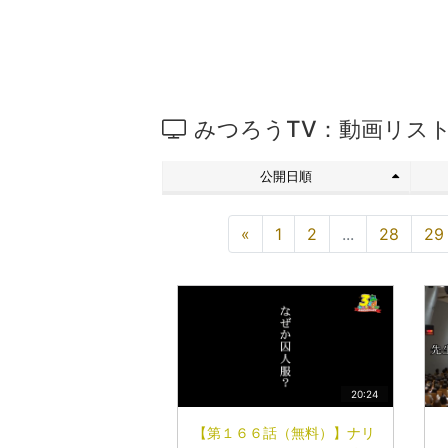
みつろうTV：動画リス
公開日順
«
1
2
...
28
29
20:24
【第１６６話（無料）】ナリ