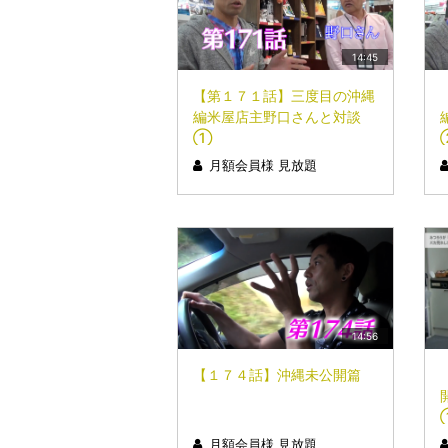
14:45
【第１７１話】三度目の沖縄
編米屋店主野口さんと対談
①
月額会員様 見放題
14:56
【１７４話】沖縄未公開篇
月額会員様 見放題